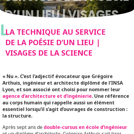
D’UN LIEU | VISAGES
L
DE LA SCIENCE
LA TECHNIQUE AU SERVICE
DE LA POÉSIE D’UN LIEU |
VISAGES DE LA SCIENCE
« Nu ». C’est l’adjectif évocateur que Grégoire
Arthuis, ingénieur et architecte diplômé de l’INSA
Lyon, et son associé ont choisi pour nommer leur
agence d’architecture et d’ingénierie
. Une référence
au corps humain qui rappelle aussi un élément
essentiel lorsqu’il s’agit d’ouvrages de construction :
la structure.
Après sept ans de
double-cursus en école d’ingénieur
et un diplôme d’architecte, Grégoire Arthuis sait tirer