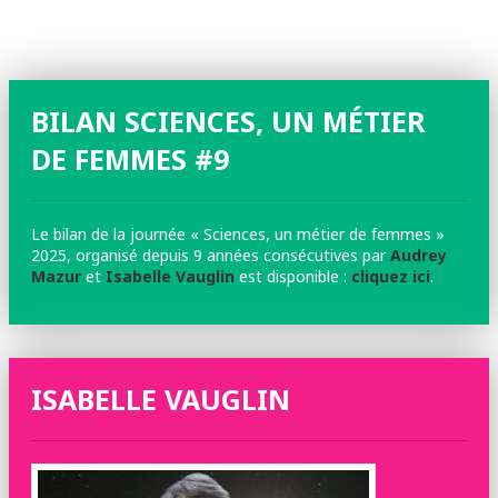
BILAN SCIENCES, UN MÉTIER
DE FEMMES #9
Le bilan de la journée « Sciences, un métier de femmes »
2025, organisé depuis 9 années consécutives par
Audrey
Mazur
et
Isabelle Vauglin
est disponible :
cliquez ici
.
ISABELLE VAUGLIN