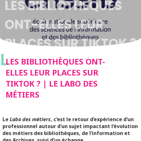
LES BIBLIOTHÈQUES
ONT-ELLES LEUR
PLACES SUR TIKTOK ?
L
| LE LABO DES
LES BIBLIOTHÈQUES ONT-
ELLES LEUR PLACES SUR
MÉTIERS
TIKTOK ? | LE LABO DES
MÉTIERS
Le
Labo des métiers
, c’est le retour d’expérience d’un
professionnel autour d’un sujet impactant l’évolution
des métiers des bibliothèques, de l’information et
des Archives, suivi d’un échange.