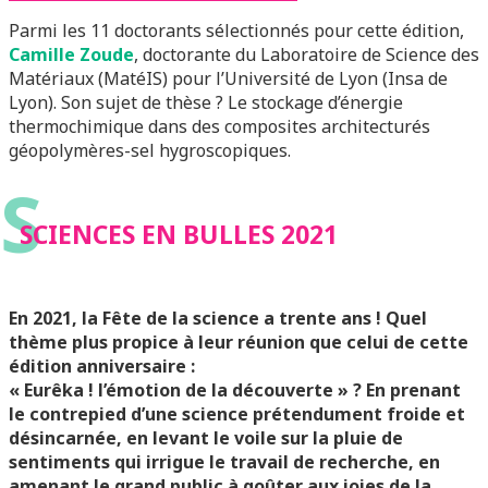
Parmi les 11 doctorants sélectionnés pour cette édition,
Camille Zoude
, doctorante du Laboratoire de Science des
Matériaux (MatéIS) pour l’Université de Lyon (Insa de
Lyon). Son sujet de thèse ? Le stockage d’énergie
thermochimique dans des composites architecturés
géopolymères-sel hygroscopiques.
S
SCIENCES EN BULLES 2021
En 2021, l
a Fête de la science a trente ans
!
Quel
thème plus propice à leur réunion que celui de cette
édition anniversaire :
« Eurêka ! l’émotion de la découverte » ? En prenant
le contrepied d’une science
prétendument froide et
désincarnée, en levant le voile sur la pluie de
sentiments
qui irrigue le travail de recherche, en
amenant le grand public à goûter aux joies
de la