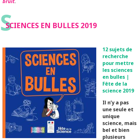
bruit
.
S
SCIENCES EN BULLES 2019
12 sujets de
recherche
pour mettre
les sciences
en bulles |
Fête de la
science 2019
Il n’y a pas
une seule et
unique
science, mais
bel et bien
plusieurs