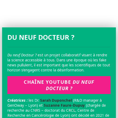
DU NEUF DOCTEUR ?
Du neuf Docteur ?
est un projet collaboratif visant à rendre
la science accessible à tous. Dans une époque où les fake
news pullulent, il est important que les scientifiques de tout
horizon s’engagent contre la désinformation.
CHAÎNE YOUTUBE
DU NEUF
DOCTEUR ?
Créatrices :
les
Dr.
Sarah Duponchel
(R&D manager à
GenOway – Lyon) et
Suzanne Faure-Dupuy
(chargée de
recherche au CNRS – doctorat du CRCL, Centre de
Recherche en Cancérologie de Lyon) ont décidé en 2021 de