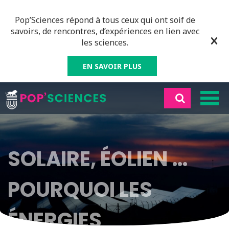
Pop’Sciences répond à tous ceux qui ont soif de
savoirs, de rencontres, d’expériences en lien avec
les sciences.
EN SAVOIR PLUS
SOLAIRE, ÉOLIEN …
POURQUOI LES
ÉNERGIES