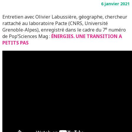
6 janvier 2021
Entretien avec Olivier Labussière, géographe, chercheur
rattaché au laboratoire Pacte (CNRS, Université
e
Grenoble-Alpes),
enregistré dans le cadre du 7
numéro
de Pop’Sciences Mag :
ÉNERGIES. UNE TRANSITION A
PETITS PAS