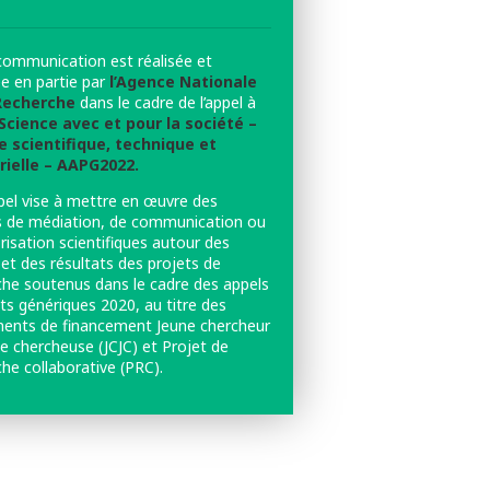
communication est réalisée et
ée en partie par
l’Agence Nationale
 Recherche
dans le cadre de l’appel à
Science avec et pour la société –
e scientifique, technique et
rielle – AAPG2022.
pel vise à mettre en œuvre des
s de médiation, de communication ou
risation scientifiques autour des
et des résultats des projets de
che soutenus dans le cadre des appels
ts génériques 2020, au titre des
ments de financement Jeune chercheur
e chercheuse (JCJC) et Projet de
he collaborative (PRC).