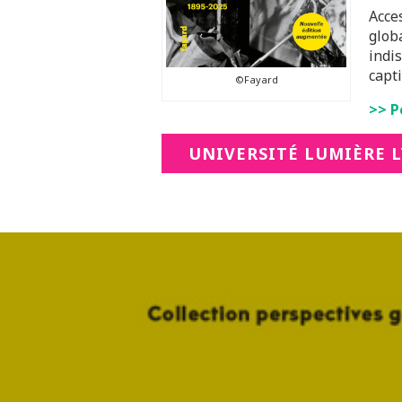
Acce
glob
indi
capt
©Fayard
>> P
UNIVERSITÉ LUMIÈRE L