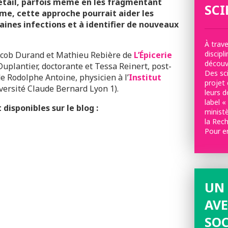
 détail, parfois même en les fragmentant
SCI
rme, cette approche pourrait aider les
aines infections et à identifier de nouveaux
À trave
discipl
Jacob Durand et Mathieu Rebière de
L’Épicerie
découvr
Duplantier, doctorante et Tessa Reinert, post-
Des sci
e Rodolphe Antoine, physicien à l’
Institut
projet 
ersité Claude Bernard Lyon 1).
leurs 
label «
 disponibles sur le blog :
minist
la Rec
Pour e
UN 
AVE
SOC