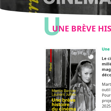
U
UNE BRÈVE HIS
Une 
Le c
mill
magi
déco
Mart
outi
Pour
proj
2025