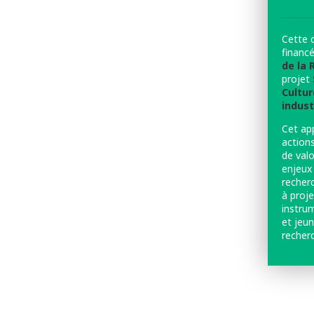
Cette 
financ
de la
projet
Cultur
indust
Cet ap
action
de valo
enjeux 
recher
à proje
instru
et jeun
recherc