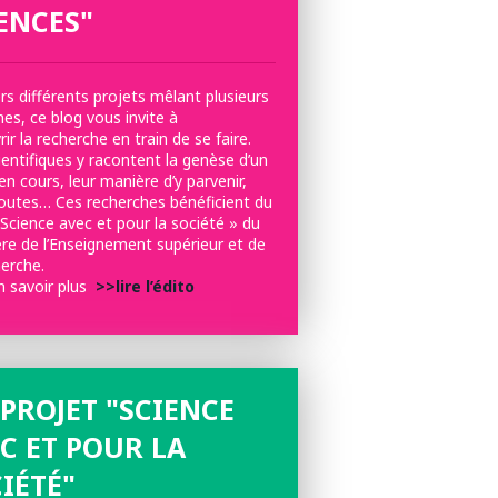
ENCES"
rs différents projets mêlant plusieurs
ines, ce blog vous invite à
ir la recherche en train de se faire.
entifiques y racontent la genèse d’un
en cours, leur manière d’y parvenir,
doutes… Ces recherches bénéficient du
 Science avec et pour la société » du
ère de l’Enseignement supérieur et de
herche.
n savoir plus
>>lire l’édito
PROJET "SCIENCE
C ET POUR LA
IÉTÉ"