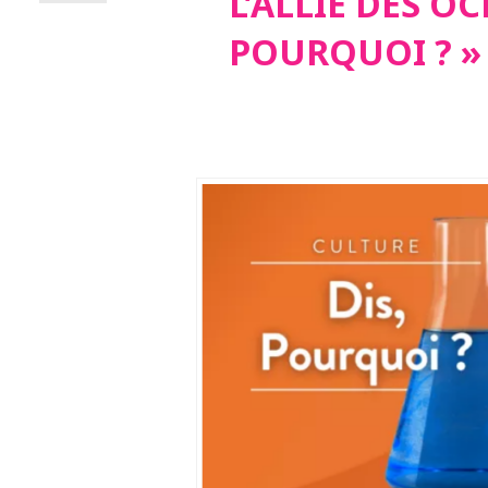
L’ALLIÉ DES OC
POURQUOI ? »