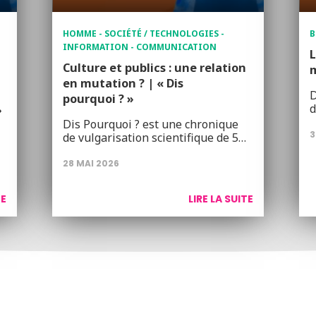
HOMME - SOCIÉTÉ / TECHNOLOGIES -
B
INFORMATION - COMMUNICATION
L
Culture et publics : une relation
m
en mutation ? | « Dis
D
pourquoi ? »
d
»
Dis Pourquoi ? est une chronique
3
de vulgarisation scientifique de 5…
28 MAI 2026
TE
LIRE LA SUITE