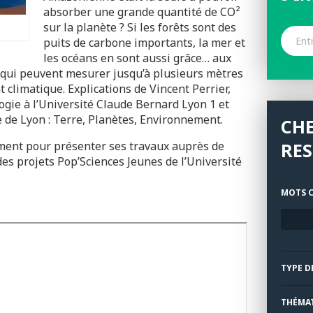
absorber une grande quantité de CO²
sur la planète ? Si les forêts sont des
puits de carbone importants, la mer et
les océans en sont aussi grâce… aux
 qui peuvent mesurer jusqu’à plusieurs mètres
 climatique. Explications de Vincent Perrier,
gie à l’Université Claude Bernard Lyon 1 et
de Lyon : Terre, Planètes, Environnement.
CH
ment pour présenter ses travaux auprès de
RE
des projets Pop’Sciences Jeunes de l’Université
MOTS C
TYPE D
THÉMA