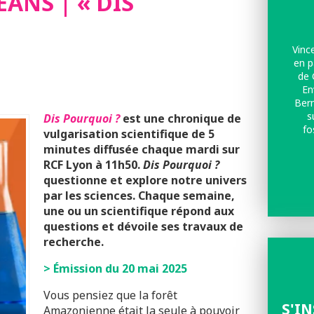
ÉANS | « DIS
Vinc
en p
de 
En
Bern
s
Dis Pourquoi ?
est une chronique de
fo
vulgarisation scientifique de 5
minutes diffusée chaque mardi sur
RCF Lyon à 11h50.
Dis Pourquoi ?
questionne et explore notre univers
par les sciences. Chaque semaine,
une ou un scientifique répond aux
questions et dévoile ses travaux de
recherche.
>
Émission du 20 mai 2025
Vous pensiez que la forêt
S'I
Amazonienne était la seule à pouvoir