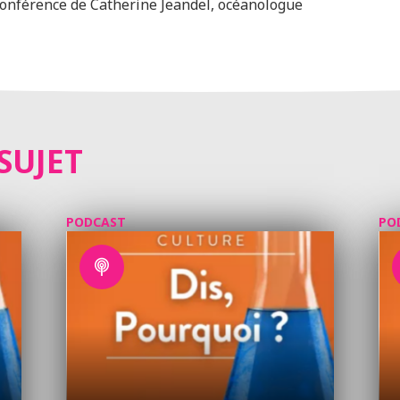
onférence de Catherine Jeandel, océanologue
SUJET
PODCAST
PO