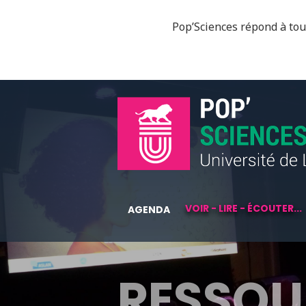
Pop’Sciences répond à tous
VOIR - LIRE - ÉCOUTER...
AGENDA
RESSOU