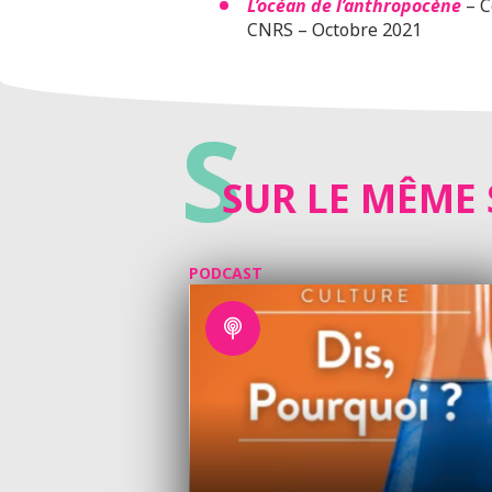
L’océan de l’anthropocène
– C
CNRS – Octobre 2021
S
SUR LE MÊME 
PODCAST