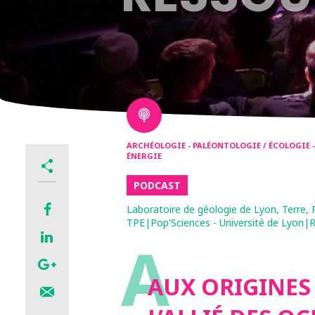
ARCHÉOLOGIE - PALÉONTOLOGIE / ÉCOLOGIE 
ÉNERGIE
PODCAST
Laboratoire de géologie de Lyon, Terre,
TPE|Pop'Sciences - Université de Lyon|
A
AUX ORIGINES