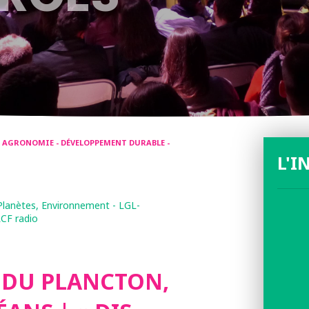
- AGRONOMIE - DÉVELOPPEMENT DURABLE -
L'I
 Planètes, Environnement - LGL-
RCF radio
 DU PLANCTON,