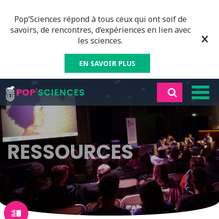
Pop’Sciences répond à tous ceux qui ont soif de
savoirs, de rencontres, d’expériences en lien avec
les sciences.
EN SAVOIR PLUS
RESSOURCES