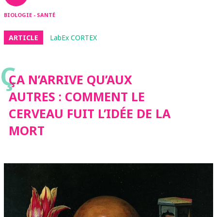
BIOLOGIE - SANTÉ
ARTICLE
LabEx CORTEX
Ç
ÇA N’ARRIVE QU’AUX
AUTRES : COMMENT LE
CERVEAU FUIT L’IDÉE DE LA
MORT