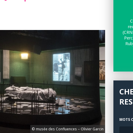
C
re
(CRNL
Perc
Ruby
CH
RE
MOTS C
© musée des Confluences – Olivier Garcin