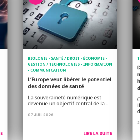
BIOLOGIE - SANTÉ / DROIT - ÉCONOMIE -
T
GESTION / TECHNOLOGIES - INFORMATION
- COMMUNICATION
m
L’Europe veut libérer le potentiel
h
des données de santé
d
La souveraineté numérique est
C
devenue un objectif central de la…
i
d
07 JUIL 2026
2
TE
LIRE LA SUITE