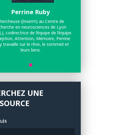
Perrine Ruby
hercheuse (Inserm) au Centre de
cherche en neurosciences de Lyon
), codirectrice de l’équipe de l’équipe
eption, Attention, Mémoire, Perrine
 travaille sur le rêve, le sommeil et
leurs liens.
ERCHEZ UNE
SSOURCE
LÉS