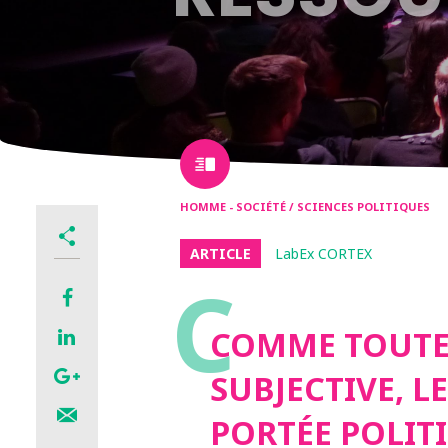
HOMME - SOCIÉTÉ / SCIENCES POLITIQUES
ARTICLE
LabEx CORTEX
C
COMME TOUTE 
SUBJECTIVE, L
PORTÉE POLIT