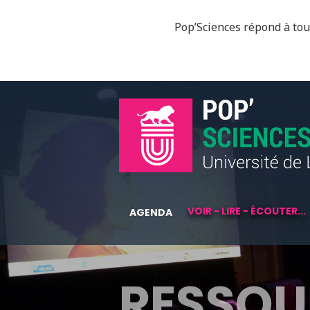
Pop’Sciences répond à tous
VOIR - LIRE - ÉCOUTER...
AGENDA
RESSOU