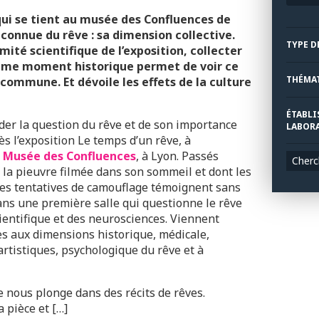
qui se tient au musée des Confluences de
onnue du rêve : sa dimension collective.
TYPE D
té scientifique de l’exposition, collecter
même moment historique permet de voir ce
THÉMA
 commune. Et dévoile les effets de la culture
ÉTABLI
der la question du rêve et de son importance
LABORA
ès l’exposition Le temps d’un rêve, à
u Musée des Confluences
, à Lyon. Passés
Cherc
i, la pieuvre filmée dans son sommeil et dont les
es tentatives de camouflage témoignent sans
dans une première salle qui questionne le rêve
cientifique et des neurosciences. Viennent
es aux dimensions historique, médicale,
rtistiques, psychologique du rêve et à
ce nous plonge dans des récits de rêves.
a pièce et
[…]