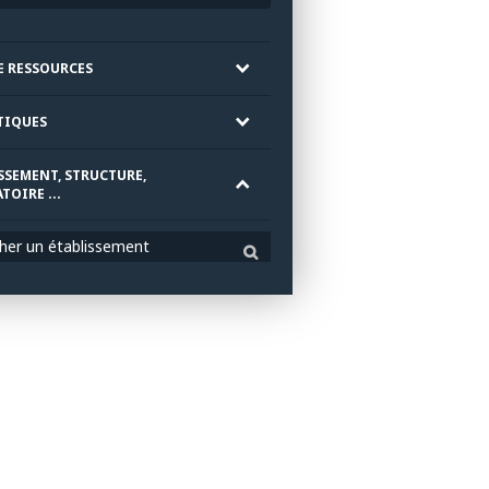
E RESSOURCES
TIQUES
SSEMENT, STRUCTURE,
TOIRE ...
her un établissement