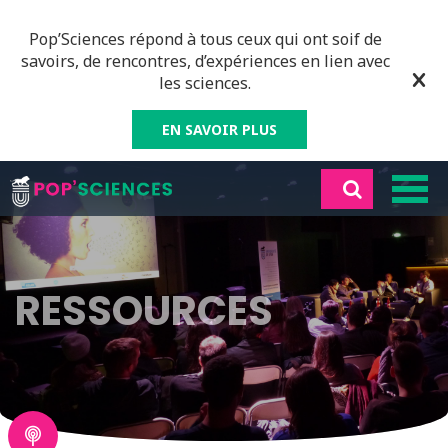
Pop’Sciences répond à tous ceux qui ont soif de
savoirs, de rencontres, d’expériences en lien avec
les sciences.
EN SAVOIR PLUS
RESSOURCES