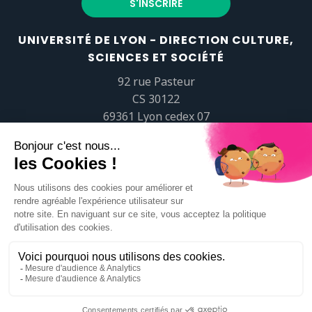
UNIVERSITÉ DE LYON - DIRECTION CULTURE,
SCIENCES ET SOCIÉTÉ
92 rue Pasteur
CS 30122
69361 Lyon cedex 07
popsciences@universite-lyon.fr
Tél.
+33 (0)4 37 37 82 01
https://www.youtube.com/embed/Qm-prNOXepo