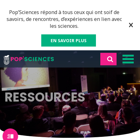
Pop’Sciences répond à tous ceux qui ont soif de
savoirs, de rencontres, d’expériences en lien avec
les sciences.
EN SAVOIR PLUS
RESSOURCES