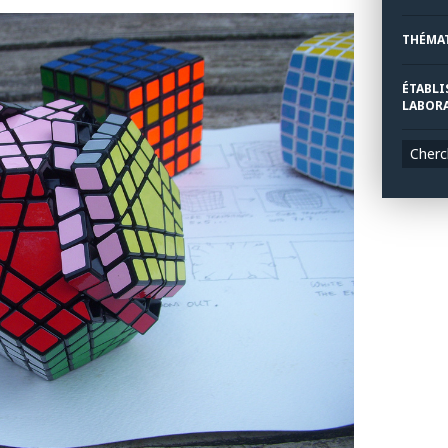
THÉMA
ÉTABLI
LABORA
Cherc