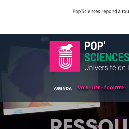
Pop’Sciences répond à tous
VOIR - LIRE - ÉCOUTER...
AGENDA
RESSOU