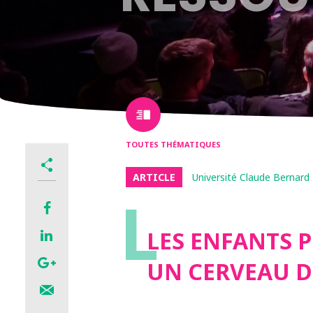
TOUTES THÉMATIQUES
ARTICLE
Université Claude Bernard
L
LES ENFANTS 
UN CERVEAU D