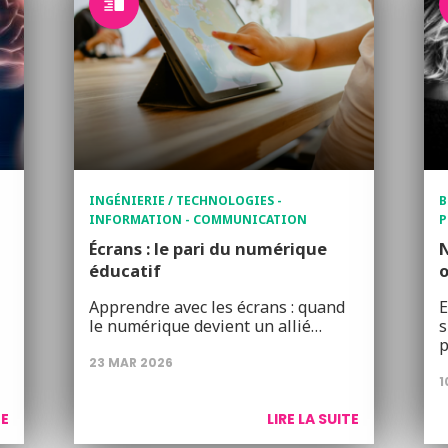
INGÉNIERIE / TECHNOLOGIES -
B
INFORMATION - COMMUNICATION
P
Écrans : le pari du numérique
N
éducatif
Apprendre avec les écrans : quand
E
le numérique devient un allié…
s
p
23 MAR 2026
1
TE
LIRE LA SUITE