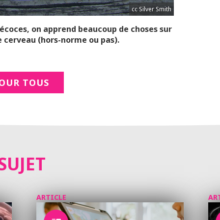
cc Silver Smith
précoces, on apprend beaucoup de choses sur
e cerveau (hors-norme ou pas).
POUR TOUS
SUJET
ARTICLE
AR