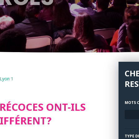
CH
 Lyon 1
RE
MOTS C
PRÉCOCES ONT-ILS
IFFÉRENT?
TYPE D