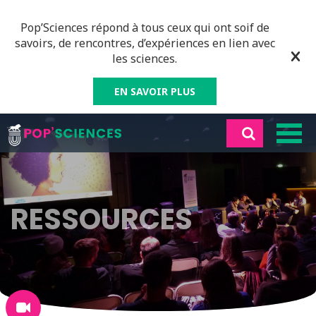
Pop’Sciences répond à tous ceux qui ont soif de
savoirs, de rencontres, d’expériences en lien avec
les sciences.
EN SAVOIR PLUS
RESSOURCES