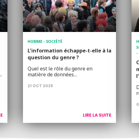
HOMME - SOCIÉTÉ
H
S
L’information échappe-t-elle à la
-
question du genre ?
C
Quel est le rôle du genre en
matière de données…
-
l
21 OCT 2025
D
r
0
TE
LIRE LA SUITE