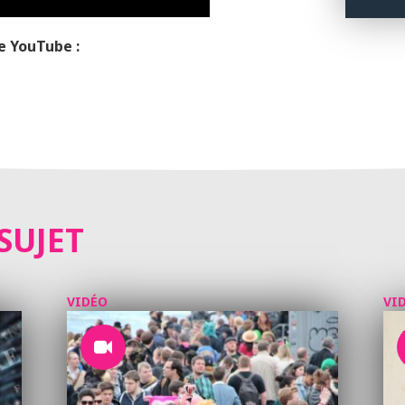
e YouTube :
SUJET
VIDÉO
VI