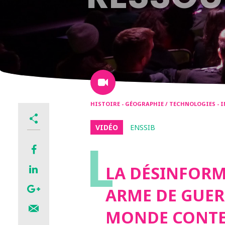
HISTOIRE - GÉOGRAPHIE / TECHNOLOGIES 
VIDÉO
ENSSIB
L
LA DÉSINFORM
ARME DE GUER
MONDE CONT