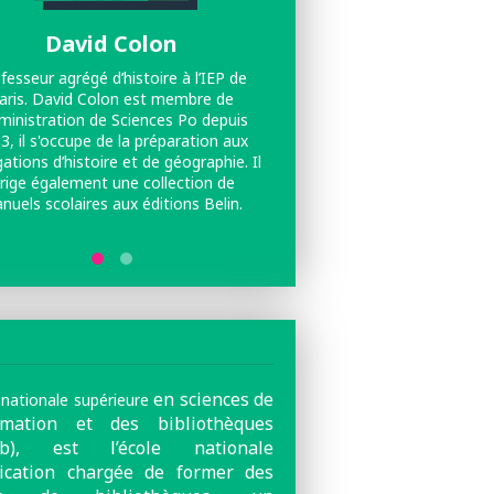
David Colon
Nicolas Beau
fesseur agrégé d’histoire à l’IEP de
Ancien maître de conférence
aris. David Colon est membre de
contemporaine à l'Universi
dministration de Sciences Po depuis
Auvergne (anciennement u
3, il s'occupe de la préparation aux
Blaise-Pascal) et au « Centr
ations d’histoire et de géographie. Il
Espaces et Cultures » de
irige également une collection de
Ferrand, il est professeur
nuels scolaires aux éditions Belin.
nationale supérieure des 
l'information et des bibliot
Lire plus
2021. Il est aussi membr
honoraire de l'Institut univ
France (promotion 2010)3, 
comité directeur du Centre i
de recherche de l'Historial 
Guerre de Péronne (S
en sciences de
 nationale supérieure
ormation et des bibliothèques
sib), est
l’école nationale
lication chargée de former des