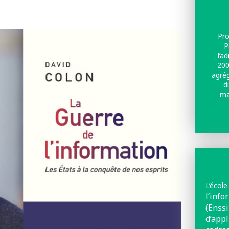
Pro
P
l’a
200
agrég
d
ma
L’école
l’inf
(Ens
d’app