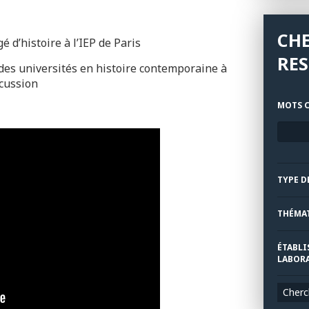
CH
 d’histoire à l’IEP de Paris
RE
des universités en histoire contemporaine à
scussion
MOTS C
TYPE D
THÉMA
ÉTABLI
LABORA
Cherc