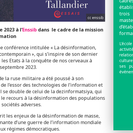
cadr
établ
trois
cc enssib
mas
d’éta
 2023 à l’
Enssib
dans le cadre de la mission
format
rmation
L’éco
e conférence intitulée « La désinformation,
activ
ontemporain », qui s’inspire de son dernier
relati
 les Etats à la conquête de nos cerveaux à
culture
ses p
n septembre 2023.
événem
de la ruse militaire a été poussé à son
de l’essor des technologies de l’information et
l se double de celui de la dezinformatsiya, qui
r le recours à la désinformation des populations
 sociétés adverses.
crit les enjeux de la désinformation de masse,
enante d’une guerre de l’information mondiale
aux régimes démocratiques.