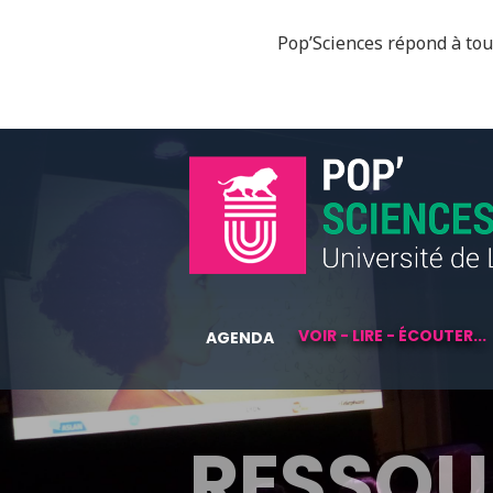
Pop’Sciences répond à tous
VOIR - LIRE - ÉCOUTER...
AGENDA
RESSOU