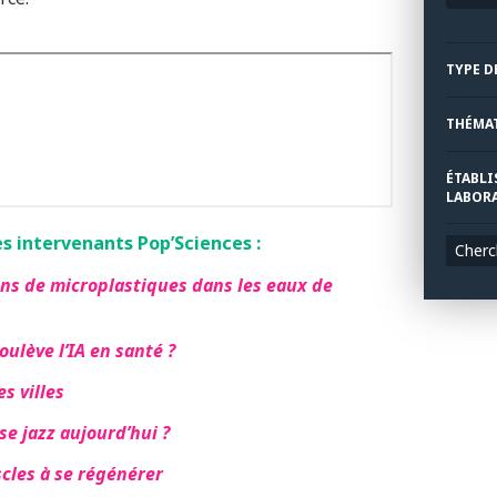
TYPE D
THÉMA
ÉTABLI
LABORA
s intervenants Pop’Sciences :
Cherc
ns de microplastiques dans les eaux de
ulève l’IA en santé ?
s villes
e jazz aujourd’hui ?
cles à se régénérer