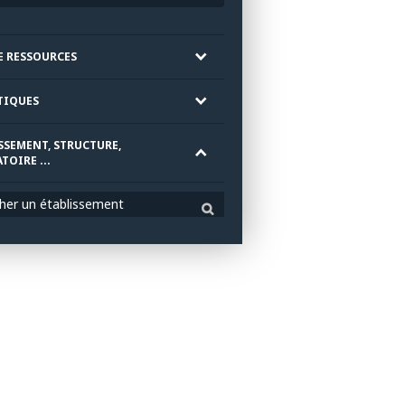
E RESSOURCES
TIQUES
SSEMENT, STRUCTURE,
TOIRE ...
her un établissement