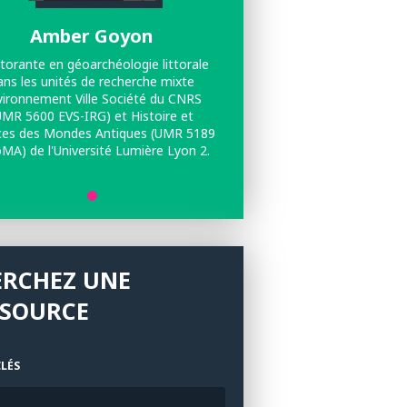
Amber Goyon
orante en géoarchéologie littorale
ans les unités de recherche mixte
vironnement Ville Société du CNRS
UMR 5600 EVS-IRG) et Histoire et
ces des Mondes Antiques (UMR 5189
MA) de l'Université Lumière Lyon 2.
ERCHEZ UNE
SSOURCE
LÉS