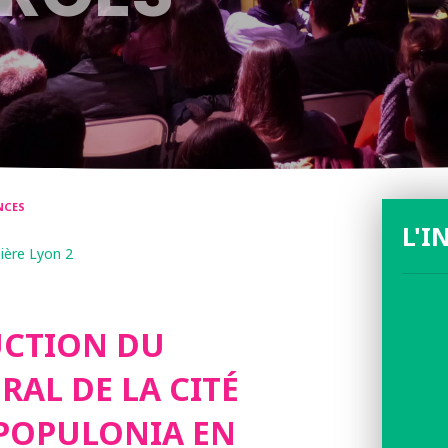
NCES
L'I
ière Lyon 2
UCTION DU
RAL DE LA CITÉ
POPULONIA EN