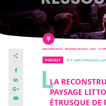
ARCHÉOLOGIE - PALÉONTOLOGIE / ART - SCIE
PODCAST
RCF radio|Université Lum
L
LA RECONSTR
PAYSAGE LITTO
ÉTRUSQUE DE 