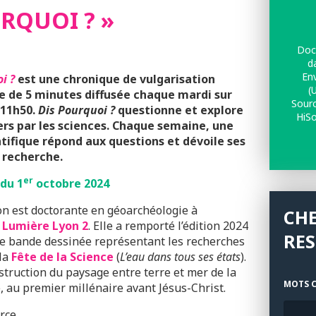
URQUOI ? »
Doct
d
En
i ?
est une chronique de vulgarisation
(
ue de 5 minutes diffusée chaque mardi sur
Sour
 11h50.
Dis Pourquoi ?
questionne et explore
HiSo
ers par les sciences. Chaque semaine, une
ntifique répond aux questions et dévoile ses
 recherche.
er
 du 1
octobre 2024
 est doctorante en géoarchéologie à
CH
é
Lumière Lyon 2
. Elle a remporté l’édition 2024
RE
de bande dessinée représentant les recherches
 la
Fête de la Science
(
L’eau dans tous ses états
).
struction du paysage entre terre et mer de la
MOTS C
, au premier millénaire avant Jésus-Christ.
rce.