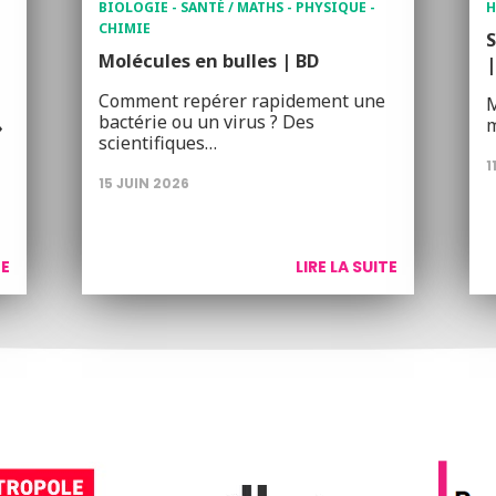
BIOLOGIE - SANTÉ / MATHS - PHYSIQUE -
H
CHIMIE
S
Molécules en bulles | BD
|
Comment repérer rapidement une
M
bactérie ou un virus ? Des
m
»
scientifiques…
1
15 JUIN 2026
TE
LIRE LA SUITE