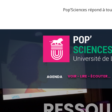
Pop’Sciences répond à tous
VOIR - LIRE - ÉCOUTER...
AGENDA
RESSOU