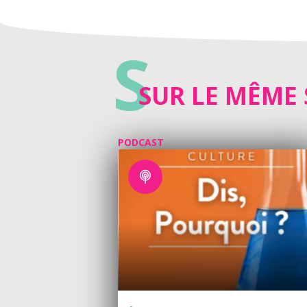
S
SUR LE MÊME 
PODCAST