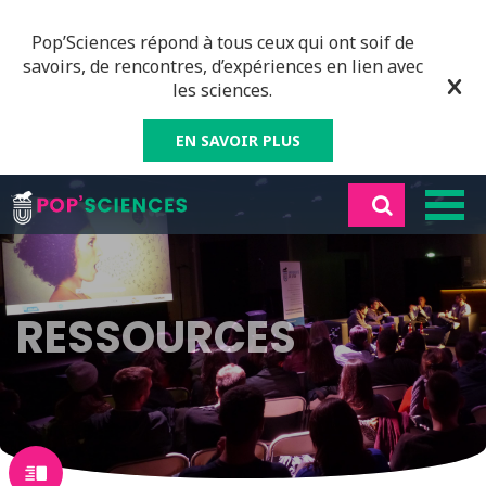
Pop’Sciences répond à tous ceux qui ont soif de
savoirs, de rencontres, d’expériences en lien avec
les sciences.
EN SAVOIR PLUS
RESSOURCES