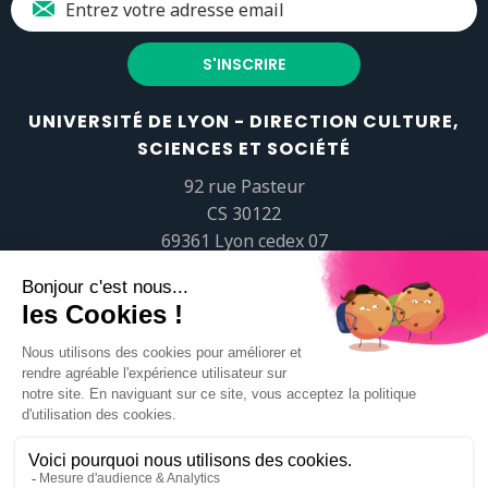
UNIVERSITÉ DE LYON - DIRECTION CULTURE,
SCIENCES ET SOCIÉTÉ
92 rue Pasteur
CS 30122
69361 Lyon cedex 07
popsciences@universite-lyon.fr
Tél.
+33 (0)4 37 37 82 01
https://www.youtube.com/embed/Qm-prNOXepo