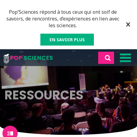
Pop’Sciences répond à tous ceux qui ont soif de
savoirs, de rencontres, d’expériences en lien avec
les sciences.
EN SAVOIR PLUS
RESSOURCES