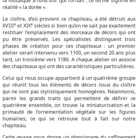
la mosaïque à fond d’or qui l’ornait ; ce terme signifie en
réalité « la dorée ».
Le cloître, d’où provient ce chapiteau, a été détruit aux
e
e
XVIII
et XIX
siècles si bien qu’on ne sait pas exactement
restituer l’emplacement des morceaux de décors qui ont
pu être préservés. Les spécialistes distinguent trois
phases de création pour ces chapiteaux : un premier
atelier serait intervenu vers 1100, un second 20 ans plus
tard, un troisième vers 1180. A chaque atelier on associe
des chapiteaux qui ont des caractéristiques particulières.
Celui qui nous occupe appartient à un quatrième groupe
qui réunit tous les éléments de décors issus du cloître
qui ne sont pas stylistiquement homogènes. Néanmoins,
parmi les grands traits qui permettent de définir ce
quatrième ensemble, on trouve la miniaturisation et la
primauté de l’ornementation végétale sur les figures
humaines, ce qui se retrouve tout à fait sur notre
chapiteau.
Cette œuvre nous donne un témoignage du raffinement