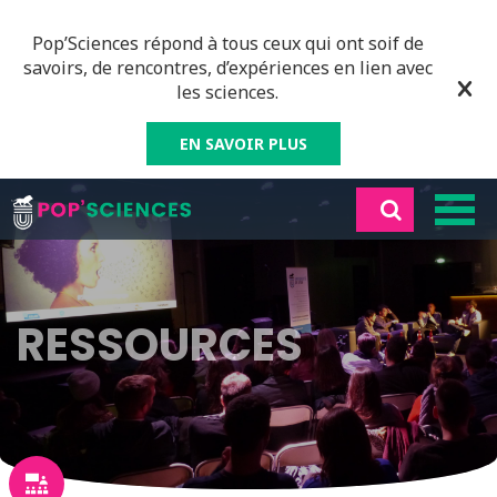
Pop’Sciences répond à tous ceux qui ont soif de
savoirs, de rencontres, d’expériences en lien avec
les sciences.
EN SAVOIR PLUS
RESSOURCES