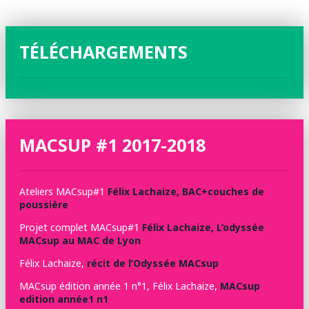
TÉLÉCHARGEMENTS
MACSUP #1 2017-2018
Ateliers MACsup#1
Félix Lachaize, BAC+couches de
poussière
Projet complet MACsup#1
Félix Lachaize, L’odyssée
MACsup au MAC de Lyon
Félix Lachaize,
récit de l’Odyssée MACsup
MACsup édition année 1 n°1, Félix Lachaize,
MACsup
edition année1 n1