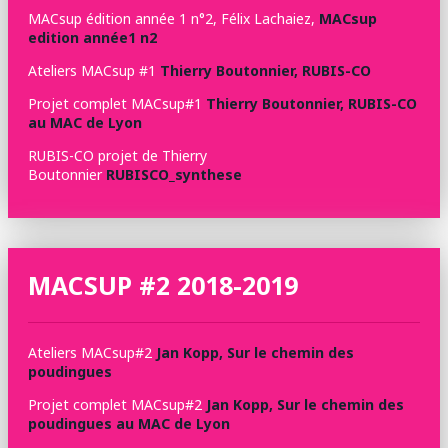
MACsup édition année 1 n°2, Félix Lachaiez,
MACsup
edition année1 n2
Ateliers MACsup #1
Thierry Boutonnier, RUBIS-CO
Projet complet MACsup#1
Thierry Boutonnier, RUBIS-CO
au MAC de Lyon
RUBIS-CO projet de Thierry
Boutonnier
RUBISCO_synthese
MACSUP #2 2018-2019
Ateliers MACsup#2
Jan Kopp, Sur le chemin des
poudingues
Projet complet MACsup#2
Jan Kopp, Sur le chemin des
poudingues au MAC de Lyon