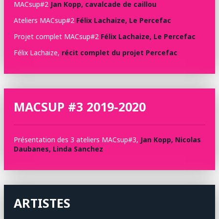
MACsup#2
Jan Kopp, cavalcade de caillou
Ateliers MACsup#2
Félix Lachaize, Le Percefac
Projet complet MACsup#2
Félix Lachaize, Le Percefac
Félix Lachaize,
récit complet du projet Percefac
MACSUP #3 2019-2020
Présentation des 3 ateliers MACsup#3,
Jan Kopp, Nicolas
Daubanes, Linda Sanchez
ARTISTES