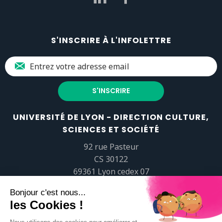
S'INSCRIRE À L'INFOLETTRE
UNIVERSITÉ DE LYON - DIRECTION CULTURE,
SCIENCES ET SOCIÉTÉ
92 rue Pasteur
CS 30122
69361 Lyon cedex 07
popsciences@universite-lyon.fr
Tél.
+33 (0)4 37 37 82 01