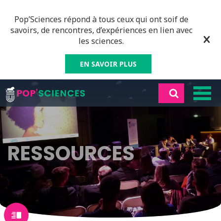
Pop’Sciences répond à tous ceux qui ont soif de
savoirs, de rencontres, d’expériences en lien avec
les sciences.
EN SAVOIR PLUS
RESSOURCES