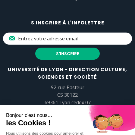
S'INSCRIRE À L'INFOLETTRE
UNIVERSITÉ DE LYON - DIRECTION CULTURE,
SCIENCES ET SOCIÉTÉ
92 rue Pasteur
CS 30122
69361 Lyon cedex 07
popsciences@universite-lyon.fr
Tél.
+33 (0)4 37 37 82 01