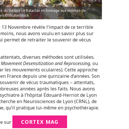
té du théâtre Le Bataclan en homage aux victimes de
aris©Shutterstock
u 13 Novembre révèle l’impact de ce terrible
émoins, nous avons voulu en savoir plus sur
i permet de retraiter le souvenir de vécus
 attentats, diverses méthodes sont utilisées.
 Movement Desensitization and Reprocessing,
ou
par les mouvements oculaires). Cette approche
en France depuis une quinzaine d’années. Son
e souvenir de vécus traumatiques – attentats,
ombreuses années après les faits. Nous avons
ychiatre à l’hôpital Édouard-Herriot de Lyon
cherche en Neurosciences de Lyon (CRNL), de
ue, qu’il pratique lui-même en psychothérapie.
CORTEX MAG
re sur