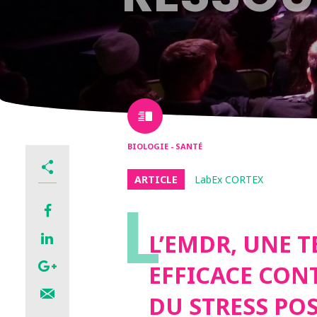
BIOLOGIE - SANTÉ
ARTICLE
LabEx CORTEX
L
L’EMDR, UNE 
EFFICACE CON
DU STRESS PO