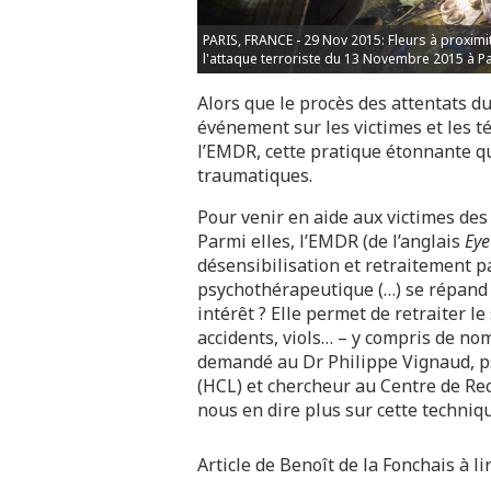
PARIS, FRANCE - 29 Nov 2015: Fleurs à proximi
l'attaque terroriste du 13 Novembre 2015 à P
Alors que le procès des attentats d
événement sur les victimes et les t
l’EMDR, cette pratique étonnante qu
traumatiques.
Pour venir en aide aux victimes des
Parmi elles, l’EMDR (de l’anglais
Eye
désensibilisation et retraitement 
psychothérapeutique (…) se répand 
intérêt ? Elle permet de retraiter l
accidents, viols… – y compris de n
demandé au Dr Philippe Vignaud, ps
(HCL) et chercheur au Centre de Re
nous en dire plus sur cette techniq
Article de Benoît de la Fonchais à li