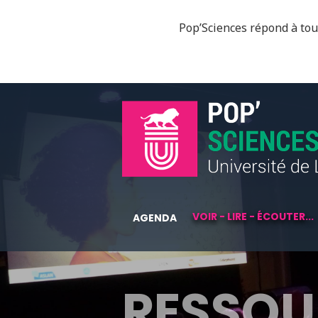
Pop’Sciences répond à tous
VOIR - LIRE - ÉCOUTER...
AGENDA
RESSOU