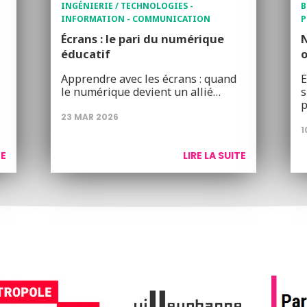
INGÉNIERIE / TECHNOLOGIES -
B
INFORMATION - COMMUNICATION
P
Écrans : le pari du numérique
N
éducatif
Apprendre avec les écrans : quand
E
le numérique devient un allié…
s
p
23 MAR 2026
1
TE
LIRE LA SUITE