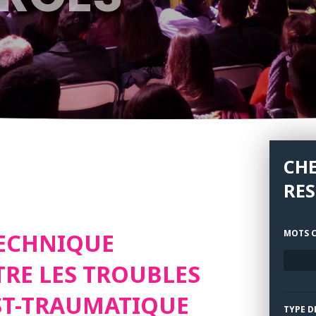
CH
RE
MOTS C
TECHNIQUE
TRE LES TROUBLES
ST-TRAUMATIQUE
TYPE D