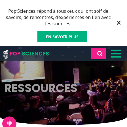
Pop’Sciences répond à tous ceux qui ont soif de
savoirs, de rencontres, d’expériences en lien avec
les sciences.
EN SAVOIR PLUS
RESSOURCES