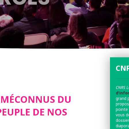
CNR
CNRS L
d’info
S MÉCONNUS DU
grand 
propos
PEUPLE DE NOS
pointe 
vous d
dossier
diapor