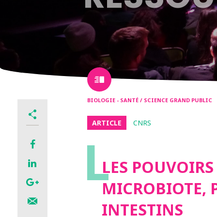
BIOLOGIE - SANTÉ / SCIENCE GRAND PUBLIC
ARTICLE
CNRS
L
LES POUVOIR
MICROBIOTE, 
INTESTINS