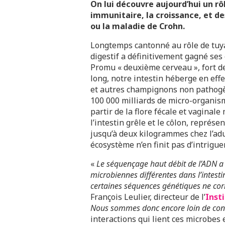
On lui découvre aujourd’hui un rô
immunitaire, la croissance, et d
ou la maladie de Crohn.
Longtemps cantonné au rôle de tuya
digestif a définitivement gagné ses
Promu « deuxième cerveau », fort de
long, notre intestin héberge en effe
et autres champignons non pathogèn
100 000 milliards de micro-organis
partir de la flore fécale et vaginale
l’intestin grêle et le côlon, représe
jusqu’à deux kilogrammes chez l’adul
écosystème n’en finit pas d’intriguer
«
Le séquençage haut débit de l’ADN a d
microbiennes différentes dans l’intesti
certaines séquences génétiques ne co
François Leulier, directeur de l’
Inst
Nous sommes donc encore loin de conn
interactions qui lient ces microbes e