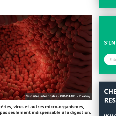
S'I
CH
Villosités intestinales / ©IMGMIDI - Pixabay
RE
téries, virus et autres micro-organismes,
 pas seulement indispensable à la digestion.
MOTS C