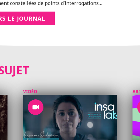
ent constellées de points d’interrogations…
RS LE JOURNAL
SUJET
VIDÉO
AR