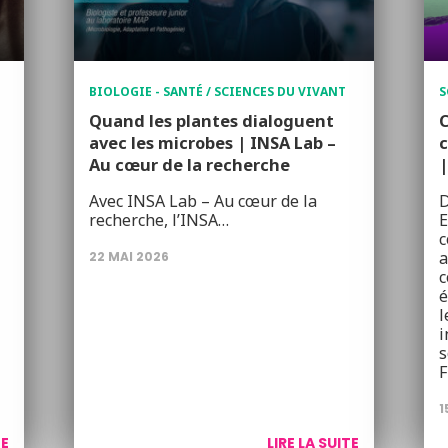
BIOLOGIE - SANTÉ / SCIENCES DU VIVANT
S
Quand les plantes dialoguent
avec les microbes | INSA Lab –
Au cœur de la recherche
|
Avec INSA Lab – Au cœur de la
D
recherche, l’INSA…
E
c
a
22 MAI 2026
c
é
l
i
s
F
1
TE
LIRE LA SUITE