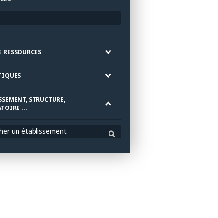
E RESSOURCES
TIQUES
SSEMENT, STRUCTURE,
TOIRE ...
her un établissement