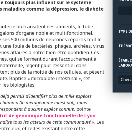
le toujours plus influent sur le système
es maladies comme la dépression, le diabète
uterie où transitent des aliments, le tube
TYPE D
 galons d’organe noble et multifonctionnel.
 ses 500 millions de neurones répartis tout le
t une foule de bactéries, phages, archées, virus
THÉMA
es affairés à notre bien-être quotidien. Ces
mes, qui se forment durant l’accouchement à
ÉTABLI
 maternelle, logent pour l’essentiel dans
LABORA
ntent plus de la moitié de nos cellules, et pèsent
te. Baptisé « microbiote intestinal », cet
Cherc
 les biologistes.
éjà permis d’identifier plus de mille espèces
n
humain
(le métagénome intestinal), mais
rrespondent à aucune espèce connue,
pointe
itut de génomique fonctionnelle de Lyon
.
aître tous les acteurs de cette communauté
». Les
ntre eux, et celles existant entre cette