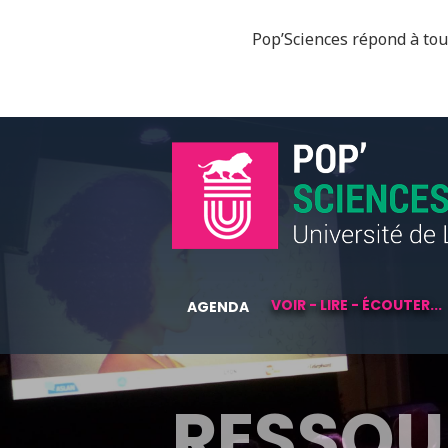
Pop’Sciences répond à tous
VOIR - LIRE - ÉCOUTER...
AGENDA
RESSOU