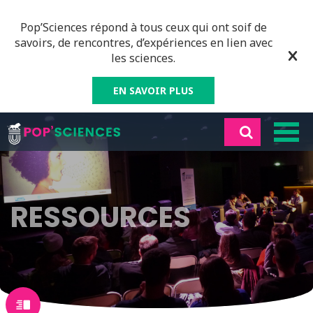
Pop’Sciences répond à tous ceux qui ont soif de
savoirs, de rencontres, d’expériences en lien avec
les sciences.
EN SAVOIR PLUS
RESSOURCES