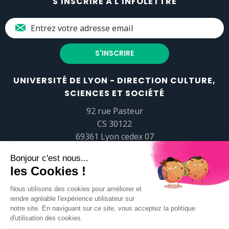
S'INSCRIRE À L'INFOLETTRE
UNIVERSITÉ DE LYON - DIRECTION CULTURE,
SCIENCES ET SOCIÉTÉ
92 rue Pasteur
CS 30122
69361 Lyon cedex 07
popsciences@universite-lyon.fr
Tél.
+33 (0)4 37 37 82 01