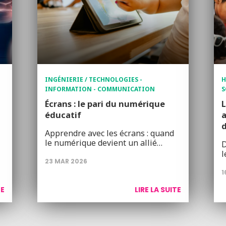
INGÉNIERIE / TECHNOLOGIES -
H
INFORMATION - COMMUNICATION
S
Écrans : le pari du numérique
L
éducatif
a
d
Apprendre avec les écrans : quand
le numérique devient un allié…
D
l
23 MAR 2026
1
TE
LIRE LA SUITE