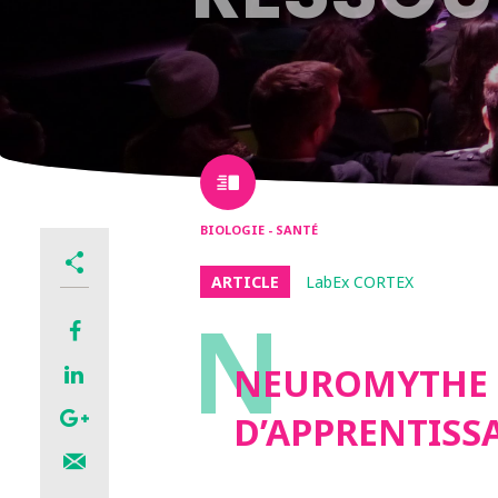
BIOLOGIE - SANTÉ
ARTICLE
LabEx CORTEX
N
NEUROMYTHE N°
D’APPRENTISS