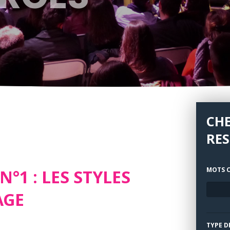
CH
RE
MOTS C
1 : LES STYLES
AGE
TYPE D