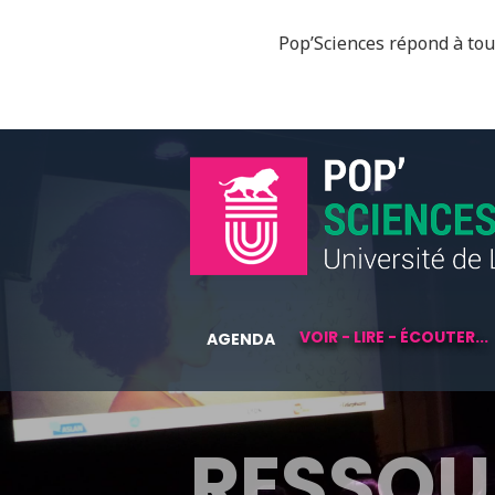
Pop’Sciences répond à tous
VOIR - LIRE - ÉCOUTER...
AGENDA
RESSOU