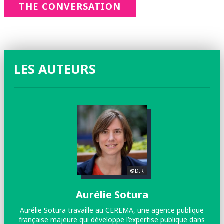
THE CONVERSATION
LES AUTEURS
©D.R
Aurélie Sotura
Aurélie Sotura travaille au CEREMA, une agence publique
française majeure qui développe l’expertise publique dans
Sc