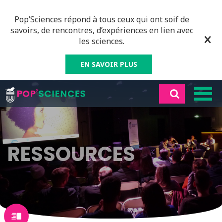
Pop’Sciences répond à tous ceux qui ont soif de
savoirs, de rencontres, d’expériences en lien avec
les sciences.
EN SAVOIR PLUS
RESSOURCES