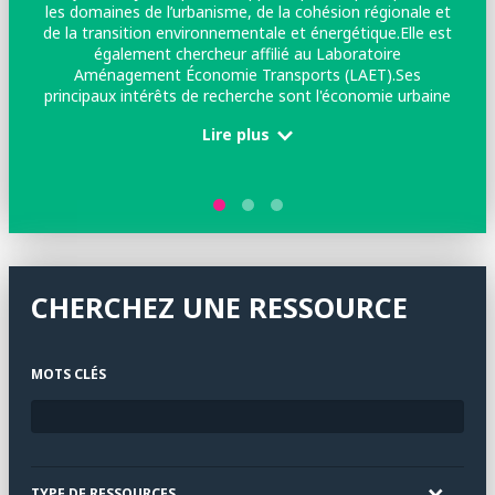
les domaines de l’urbanisme, de la cohésion régionale et
u
de la transition environnementale et énergétique.Elle est
de
également chercheur affilié au Laboratoire
3 
Aménagement Économie Transports (LAET).Ses
me
principaux intérêts de recherche sont l'économie urbaine
et l'inégalité spatiale et s'intéresse davantage à
Lire plus
l'économie publique et à l'histoire économique.Elle a
obtenu son doctorat à la Paris School of Economics en
2020.
CHERCHEZ UNE RESSOURCE
MOTS CLÉS
TYPE DE RESSOURCES