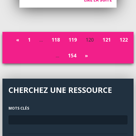
LIRE LA SUITE
«
1
…
118
119
120
121
122
…
154
»
CHERCHEZ UNE RESSOURCE
MOTS CLÉS