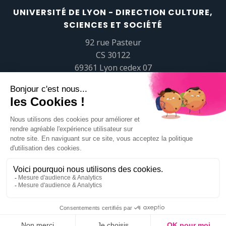
UNIVERSITÉ DE LYON - DIRECTION CULTURE,
SCIENCES ET SOCIÉTÉ
92 rue Pasteur
CS 30122
69361 Lyon cedex 07
popsciences@universite-lyon.fr
Tél.
+33 (0)4 37 37 82 01
https://www.youtube.com/embed/Qm-prNOXepo