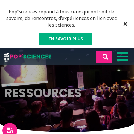
Pop’Sciences répond à tous ceux qui ont soif de
savoirs, de rencontres, d’expériences en lien avec
les sciences.
EN SAVOIR PLUS
RESSOURCES