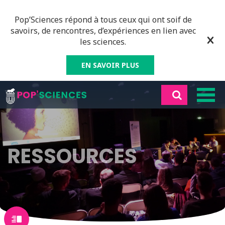
Pop’Sciences répond à tous ceux qui ont soif de
savoirs, de rencontres, d’expériences en lien avec
les sciences.
EN SAVOIR PLUS
RESSOURCES