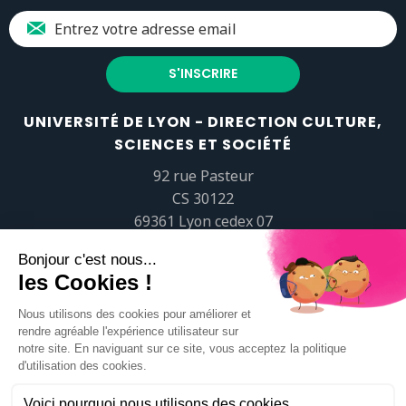
UNIVERSITÉ DE LYON - DIRECTION CULTURE,
SCIENCES ET SOCIÉTÉ
92 rue Pasteur
CS 30122
69361 Lyon cedex 07
popsciences@universite-lyon.fr
Tél.
+33 (0)4 37 37 82 01