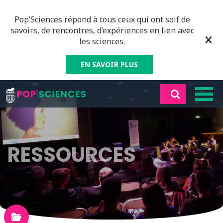
Pop’Sciences répond à tous ceux qui ont soif de
savoirs, de rencontres, d’expériences en lien avec
les sciences.
EN SAVOIR PLUS
RESSOURCES