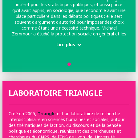
intérêt pour les statistiques publiques, et aussi parce
qu'il avait appris, en sociologie, que l'économie avait une
place particulière dans les débats politiques : elle sert
souvent d'argument d'autorité pour imposer des choix
comme étant une nécessité technique. Michael
Zemmour a étudié la protection sociale en général et les
retraites en particulier, car comme il se plaît à le dire, il
Lire plus
aime les "gros sujets" , ceux qui concernent beaucoup
de monde, et pour des sommes importantes. Enfin,
lorsqu'il était étudiant, il fut élu syndical au CNOUS où il
s'occupait notamment des bourses étudiantes. Cela l'a
motivé pour poursuivre sur la protection sociale en
général.
LABORATOIRE TRIANGLE
Créé en 2005,
Triangle
est un laboratoire de recherche
interdisciplinaire en sciences humaines et sociales, autour
des thématiques de l’action, du discours et de la pensée
politique et économique, réunissant des chercheuses et
chercheurs du CNRS, de l’ENS de Lyon, de l’Université