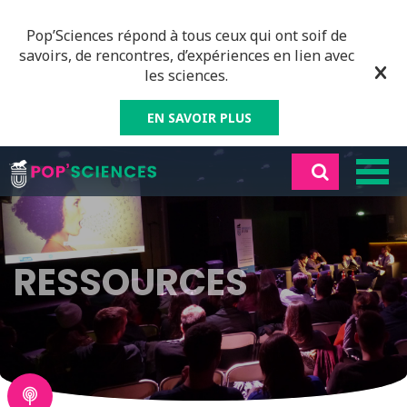
Pop’Sciences répond à tous ceux qui ont soif de
savoirs, de rencontres, d’expériences en lien avec
les sciences.
EN SAVOIR PLUS
RESSOURCES