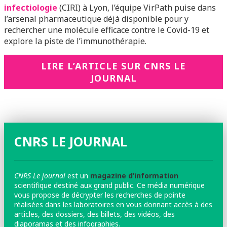
infectiologie
(CIRI) à Lyon, l’équipe VirPath puise dans
l’arsenal pharmaceutique déjà disponible pour y
rechercher une molécule efficace contre le Covid-19 et
explore la piste de l’immunothérapie.
LIRE L’ARTICLE SUR CNRS LE
JOURNAL
CNRS LE JOURNAL
CNRS Le journal
est un
magazine d’information
scientifique destiné aux grand public. Ce média numérique
vous propose de décrypter les recherches de pointe
réalisées dans les laboratoires en vous donnant accès à des
articles, des dossiers, des billets, des vidéos, des
diaporamas et des infographies.