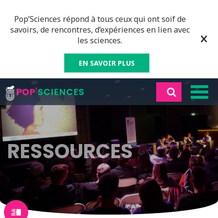
Pop’Sciences répond à tous ceux qui ont soif de
savoirs, de rencontres, d’expériences en lien avec
les sciences.
EN SAVOIR PLUS
RESSOURCES