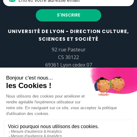
UNIVERSITÉ DE LYON - DIRECTION CULTURE,
SCIENCES ET SOCIÉTÉ
92 rue Pasteur
CS 30122
69361 Lyon cedex 07
popsciences@universite-lyon.fr
Tél.
+33 (0)4 37 37 82 01
https://www.youtube.com/embed/Qm-prNOXepo