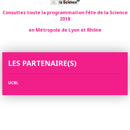
Consultez toute la programmation Fête de la Science
2018
en Métropole de Lyon et Rhône
LES PARTENAIRE(S)
UCBL