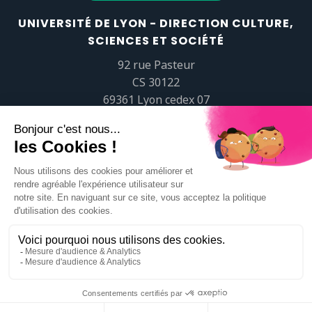
UNIVERSITÉ DE LYON - DIRECTION CULTURE,
SCIENCES ET SOCIÉTÉ
92 rue Pasteur
CS 30122
69361 Lyon cedex 07
popsciences@universite-lyon.fr
Tél.
+33 (0)4 37 37 82 01
https://www.youtube.com/embed/Qm-prNOXepo