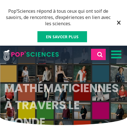
Pop’Sciences répond à tous ceux qui ont soif de
savoirs, de rencontres, d’expériences en lien avec
les sciences.
EN SAVOIR PLUS
MATHÉMATICIENNES
À TRAVERS LE
MONDE