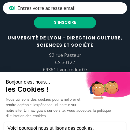
UNIVERSITÉ DE LYON - DIRECTION CULTURE,
SCIENCES ET SOCIÉTÉ
92 rue Pasteur
CS 30122
69361 Lyon cedex 07
popsciences@universite-lyon.fr
Tél.
+33 (0)4 37 37 82 01