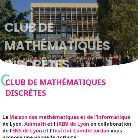
CLUB DE
MATHÉMATIQUES
DISCRÈTES
C
CLUB DE MATHÉMATIQUES
DISCRÈTES
La
Maison des mathématiques et de l’informatique
de Lyon,
Animath
et l’
IREM de Lyon
en collaboration
de l’
ENS de Lyon
et l’
Institut Camille Jordan
vous
propose une nouvelle activité.