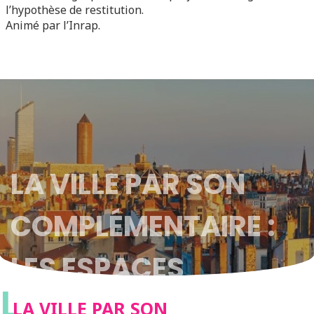
l’hypothèse de restitution.
Animé par l’Inrap.
LA VILLE PAR SON
COMPLÉMENTAIRE :
LES ESPACES
L
AGRICOLES ET
LA VILLE PAR SON