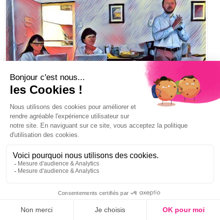
©TiphaineRivière