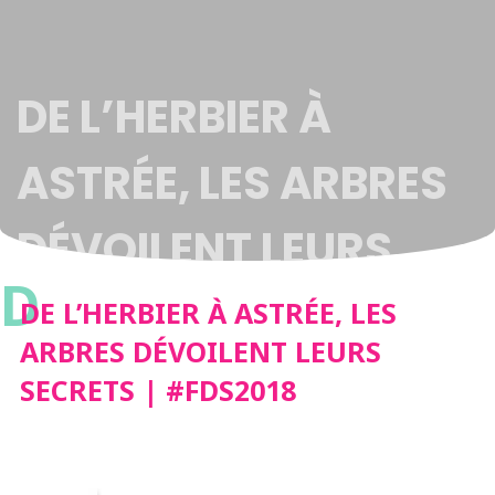
DE L’HERBIER À
ASTRÉE, LES ARBRES
DÉVOILENT LEURS
D
SECRETS | #FDS2018
DE L’HERBIER À ASTRÉE, LES
ARBRES DÉVOILENT LEURS
SECRETS | #FDS2018