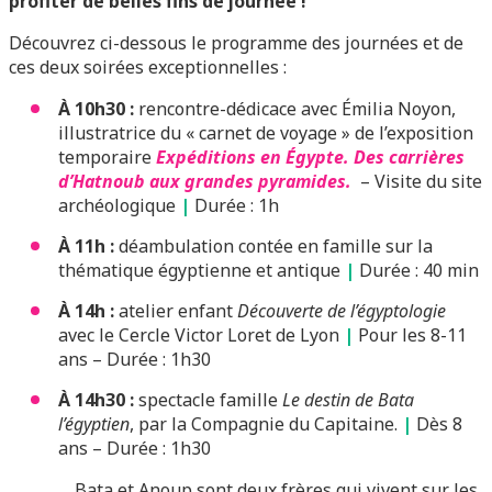
profiter de belles fins de journée !
Découvrez ci-dessous le programme des journées et de
ces deux soirées exceptionnelles :
À 10h30 :
rencontre-dédicace avec Émilia Noyon,
illustratrice du « carnet de voyage » de l’exposition
temporaire
Expéditions en Égypte. Des carrières
d’Hatnoub aux grandes pyramides.
– Visite du site
archéologique
|
Durée : 1h
À 11h :
déambulation contée en famille sur la
thématique égyptienne et antique
|
Durée : 40 min
À 14h :
atelier enfant
Découverte de l’égyptologie
avec le Cercle Victor Loret de Lyon
|
Pour les 8-11
ans – Durée : 1h30
À 14h30 :
spectacle famille
Le destin de Bata
l’égyptien
, par la Compagnie du Capitaine.
|
Dès 8
ans – Durée : 1h30
Bata et Anoup sont deux frères qui vivent sur les