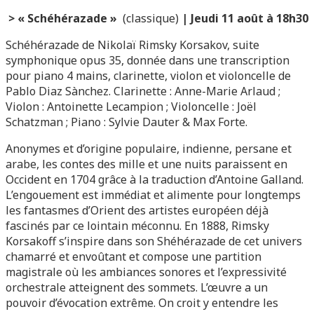
>
« Schéhérazade »
(classique)
| Jeudi 11 août à 18h30
Schéhérazade de Nikolaï Rimsky Korsakov, suite
symphonique opus 35, donnée dans une transcription
pour piano 4 mains, clarinette, violon et violoncelle de
Pablo Diaz Sànchez. Clarinette : Anne-Marie Arlaud ;
Violon : Antoinette Lecampion ; Violoncelle : Joël
Schatzman ; Piano : Sylvie Dauter & Max Forte.
Anonymes et d’origine populaire, indienne, persane et
arabe, les contes des mille et une nuits paraissent en
Occident en 1704 grâce à la traduction d’Antoine Galland.
L’engouement est immédiat et alimente pour longtemps
les fantasmes d’Orient des artistes européen déjà
fascinés par ce lointain méconnu. En 1888, Rimsky
Korsakoff s’inspire dans son Shéhérazade de cet univers
chamarré et envoûtant et compose une partition
magistrale où les ambiances sonores et l’expressivité
orchestrale atteignent des sommets. L’œuvre a un
pouvoir d’évocation extrême. On croit y entendre les