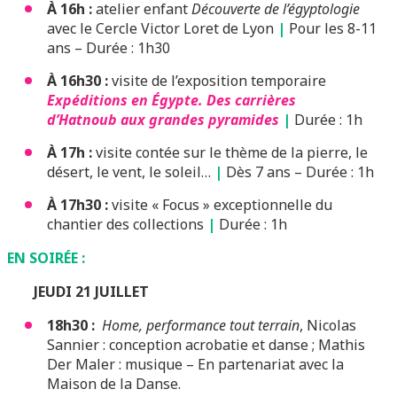
À 16h :
atelier enfant
Découverte de l’égyptologie
avec le Cercle Victor Loret de Lyon
|
Pour les 8-11
ans – Durée : 1h30
À 16h30 :
visite de l’exposition temporaire
Expéditions en Égypte. Des carrières
d’Hatnoub aux grandes pyramides
|
Durée : 1h
À 17h :
visite contée sur le thème de la pierre, le
désert, le vent, le soleil…
|
Dès 7 ans – Durée : 1h
À 17h30 :
visite « Focus » exceptionnelle du
chantier des collections
|
Durée : 1h
EN SOIRÉE :
JEUDI 21 JUILLET
18h30 :
Home, performance tout terrain
, Nicolas
Sannier : conception acrobatie et danse ; Mathis
Der Maler : musique – En partenariat avec la
Maison de la Danse.