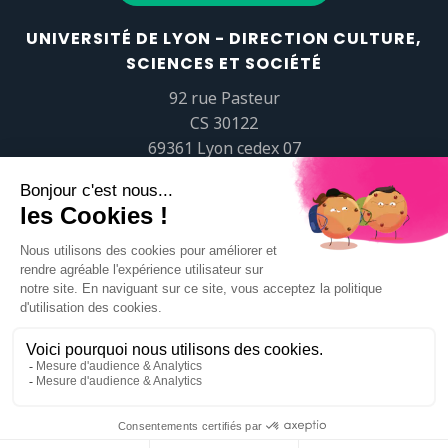
UNIVERSITÉ DE LYON - DIRECTION CULTURE,
SCIENCES ET SOCIÉTÉ
92 rue Pasteur
CS 30122
69361 Lyon cedex 07
popsciences@universite-lyon.fr
Tél.
+33 (0)4 37 37 82 01
https://www.youtube.com/embed/Qm-prNOXepo