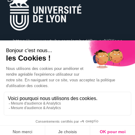
https://www.youtube.com/embed/Qm-prNOXepo