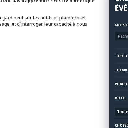
ent pas d’apprendre ? Et si le numérique
ÉV
egard neuf sur les outils et plateformes
age, et d’interroger leur capacité à nous
MOTS C
TYPE D
THÉMA
PUBLIC
VILLE
Toutes
CHOISI