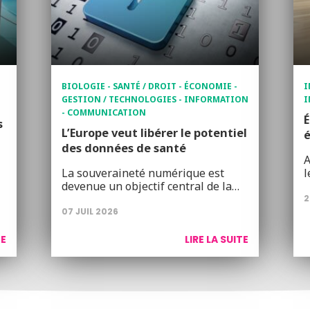
BIOLOGIE - SANTÉ / DROIT - ÉCONOMIE -
I
GESTION / TECHNOLOGIES - INFORMATION
I
- COMMUNICATION
É
s
L’Europe veut libérer le potentiel
é
des données de santé
A
La souveraineté numérique est
l
devenue un objectif central de la…
2
07 JUIL 2026
TE
LIRE LA SUITE