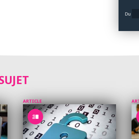
Du
SUJET
ARTICLE
AR