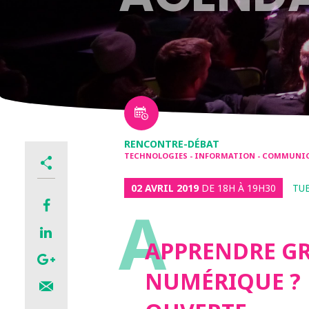
RENCONTRE-DÉBAT
TECHNOLOGIES - INFORMATION - COMMUNI
02 AVRIL 2019
DE 18H À 19H30
TU
A
APPRENDRE GR
NUMÉRIQUE ? 