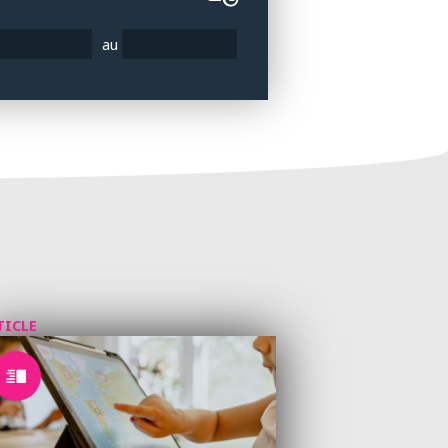
au
TICLE