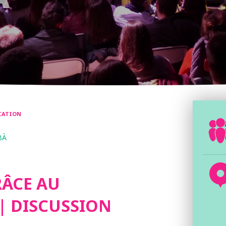
CATION
BÀ
ÂCE AU
| DISCUSSION