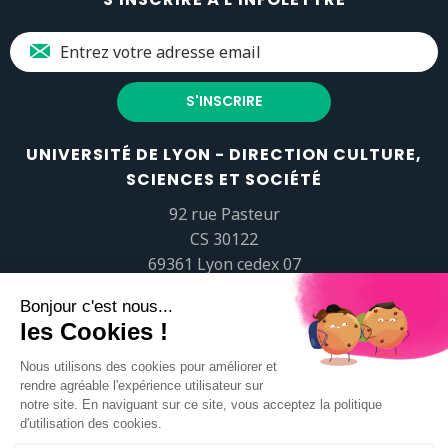
UNIVERSITÉ DE LYON - DIRECTION CULTURE,
SCIENCES ET SOCIÉTÉ
92 rue Pasteur
CS 30122
69361 Lyon cedex 07
popsciences@universite-lyon.fr
Tél.
+33 (0)4 37 37 82 01