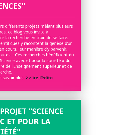
ENCES"
rs différents projets mêlant plusieurs
ines, ce blog vous invite à
ir la recherche en train de se faire.
entifiques y racontent la genèse d’un
en cours, leur manière d’y parvenir,
doutes… Ces recherches bénéficient du
 Science avec et pour la société » du
ère de l’Enseignement supérieur et de
herche.
n savoir plus
>>lire l’édito
PROJET "SCIENCE
C ET POUR LA
IÉTÉ"