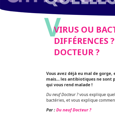
V
NEUF D
VIRUS OU BACT
DIFFÉRENCES ?
DOCTEUR ?
Vous avez déjà eu mal de gorge, 
mais… les antibiotiques ne sont p
qui vous rend malade !
Du neuf Docteur ?
vous explique quell
bactéries, et vous explique comment
Par :
Du neuf Docteur ?