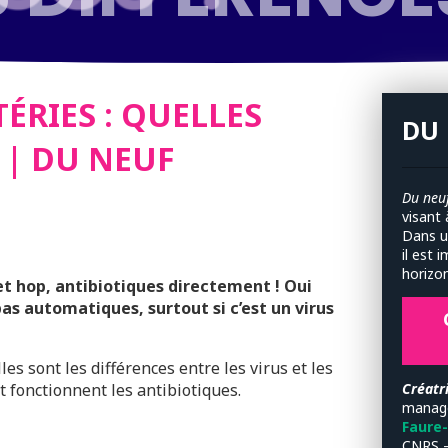
OCTEUR ?
ÉRIES : QUELLES
DU 
 | DU NEUF
Du neuf
visant 
Dans u
il est 
horizo
et hop, antibiotiques directement ! Oui
as automatiques, surtout si c’est un virus
es sont les différences entre les virus et les
 fonctionnent les antibiotiques.
Créatri
manage
Faure
CNRS –