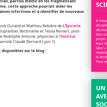
 détail, parfois même en les fragmentant
SCI
rme, cette approche pourrait aider les
aines infections et à identifier de nouveaux
À trave
discipl
Jacob Durand et Mathieu Rebière de
L’Épicerie
découvr
Duplantier, doctorante et Tessa Reinert, post-
Des sci
e Rodolphe Antoine, physicien à l’
Institut
projet 
ersité Claude Bernard Lyon 1).
leurs 
label «
 disponibles sur le blog :
minist
la Rec
Pour e
UN 
AVE
SOC