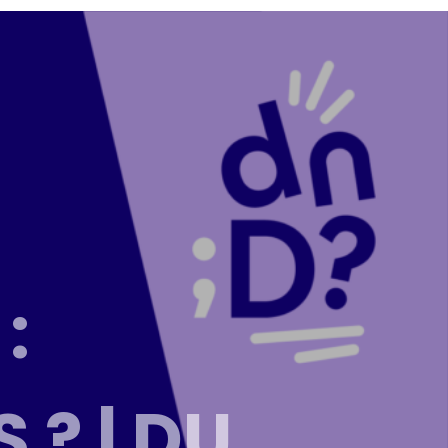
:
 ? | DU