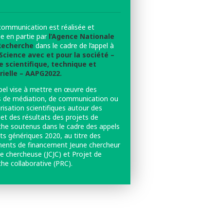
communication est réalisée et
ée en partie par
l’Agence Nationale
 Recherche
dans le cadre de l’appel à
Science avec et pour la société –
e scientifique, technique et
rielle – AAPG2022.
pel vise à mettre en œuvre des
s de médiation, de communication ou
risation scientifiques autour des
et des résultats des projets de
che soutenus dans le cadre des appels
ts génériques 2020, au titre des
ments de financement Jeune chercheur
e chercheuse (JCJC) et Projet de
he collaborative (PRC).