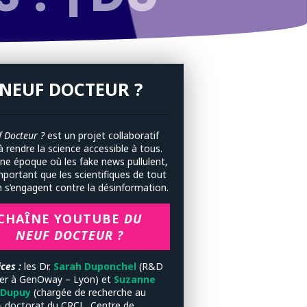
NEUF DOCTEUR ?
 Docteur ?
est un projet collaboratif
à rendre la science accessible à tous.
ne époque où les fake news pullulent,
important que les scientifiques de tout
n s’engagent contre la désinformation.
CHAÎNE YOUTUBE
DU
NEUF DOCTEUR ?
ces :
les
Dr.
Sarah Duponchel
(R&D
r à GenOway – Lyon) et
Suzanne
-Dupuy
(chargée de recherche au
 doctorat du CRCL, Centre de