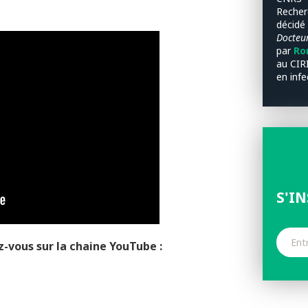
Recher
décidé
Docteur
par
Rom
au CIRI
en infe
S'I
z-vous sur la chaine YouTube :