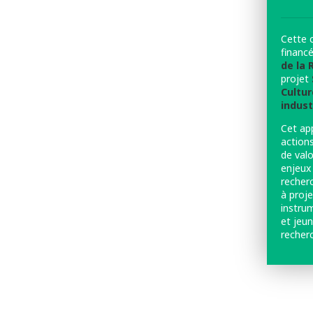
Cette 
financ
de la
projet
Cultur
indust
Cet ap
action
de valo
enjeux 
recher
à proje
instru
et jeun
recherc