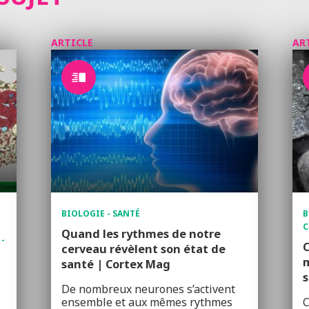
ARTICLE
AR
BIOLOGIE - SANTÉ
B
C
Quand les rythmes de notre
 -
C
cerveau révèlent son état de
m
santé | Cortex Mag
s
De nombreux neurones s’activent
ensemble et aux mêmes rythmes
C