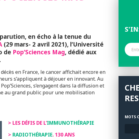
S'I
parution, en écho à la tenue du
A
(29 mars- 2 avril 2021), l’Université
o de
Pop’Sciences Mag
, dédié aux
.
décès en France, le cancer affichait encore en
heurs s’appliquent à déjouer en innovant. Au
 Pop’Sciences, s’engagent dans la diffusion et
CH
he au grand public pour une mobilisation
RE
MOTS C
> LES DÉFIS DE L’
IMMUNOTHÉRAPIE
>
RADIOTHÉRAPIE
. 130 ANS