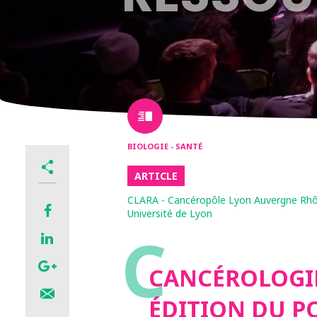
BIOLOGIE - SANTÉ
ARTICLE
CLARA - Cancéropôle Lyon Auvergne Rhô
Université de Lyon
C
CANCÉROLOGI
ÉDITION DU P