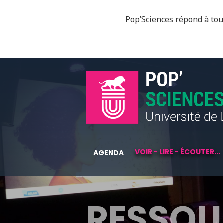
Pop’Sciences répond à tous
VOIR - LIRE - ÉCOUTER...
AGENDA
RESSOU