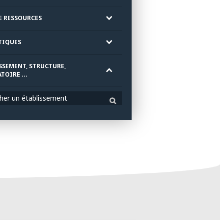
E RESSOURCES
TIQUES
SSEMENT, STRUCTURE,
TOIRE ...
her un établissement