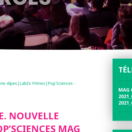
TÉ
ne-Alpes|LabEx Primes|Pop'Sciences -
MAG 
2021_
2021_
E. NOUVELLE
OP’SCIENCES MAG