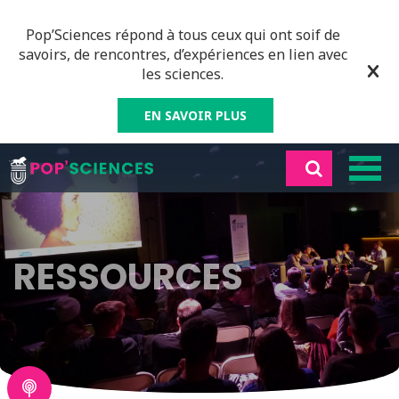
Pop’Sciences répond à tous ceux qui ont soif de
savoirs, de rencontres, d’expériences en lien avec
les sciences.
EN SAVOIR PLUS
RESSOURCES