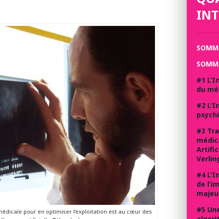
INT
SOMM
SOMM
#1 L’I
du méd
#2 L’I
psychi
#3 Tra
médica
Artifi
Verlin
#4 L’I
de l’i
majeu
#5 Une
médicale pour en optimiser l’exploitation est au cœur des
algori