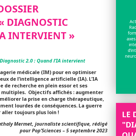
DOSSIER
 « DIAGNOSTIC
Act
Rad
IA INTERVIENT »
form
axes 
int
d’in
neuro
Diagnostic 2.0 : Quand l’IA intervient
cod
imagerie médicale (IM) pour en optimiser
ux de l’intelligence artificielle (IA). L’IA
e de recherche en plein essor et ses
, multiples. Objectifs affichés : augmenter
’améliorer la prise en charge thérapeutique,
lement lourdes de conséquences. La guerre
ller toujours plus loin !
LE 
"DI
athaly Mermet, journaliste scientifique, rédigé
pour
Pop’Sciences – 5 septembre 2023
QUA