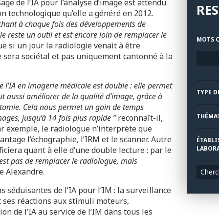
sage de l’IA pour l’analyse d’image est attendu
RE
tion technologique qu’elle a généré en 2012.
enchant à chaque fois des développements de
e reste un outil et est encore loin de remplacer le
MOTS C
ue si un jour la radiologie venait à être
e sera sociétal et pas uniquement cantonné à la
de l’IA en imagerie médicale est double : elle permet
TYPE D
ut aussi améliorer de la qualité d’image, grâce à
atomie. Cela nous permet un gain de temps
THÉMA
ages, jusqu’à 14 fois plus rapide ”
reconnaît-il,
r exemple, le radiologue n’interprète que
antage l’échographie, l’IRM et le scanner. Autre
ÉTABLI
LABORA
era quant à elle d’une double lecture : par le
n’est pas de remplacer le radiologue, mais
te Alexandre.
Cherc
s séduisantes de l’IA pour l’IM : la surveillance
t ses réactions aux stimuli moteurs,
sion de l’IA au service de l’IM dans tous les