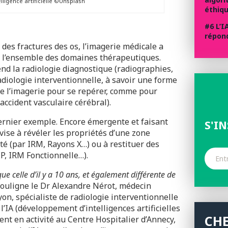
elligence artificielle ©Unsplash
éthiqu
#6 L’I
répon
 des fractures des os, l’imagerie médicale a
s l’ensemble des domaines thérapeutiques.
end la radiologie diagnostique (radiographies,
adiologie interventionnelle, à savoir une forme
ise l’imagerie pour se repérer, comme pour
accident vasculaire cérébral).
dernier exemple. Encore émergente et faisant
S'I
 vise à révéler les propriétés d’une zone
é (par IRM, Rayons X…) ou à restituer des
P, IRM Fonctionnelle…).
ue celle d’il y a 10 ans, et également différente de
ouligne le Dr Alexandre Nérot, médecin
yon, spécialiste de radiologie interventionnelle
l’IA (développement d’intelligences artificielles
CH
nt en activité au Centre Hospitalier d’Annecy,