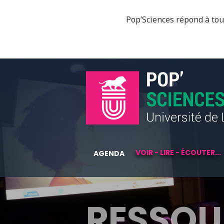
Pop’Sciences répond à tous
VOIR - LIRE - ÉCOUTER...
AGENDA
RESSOU