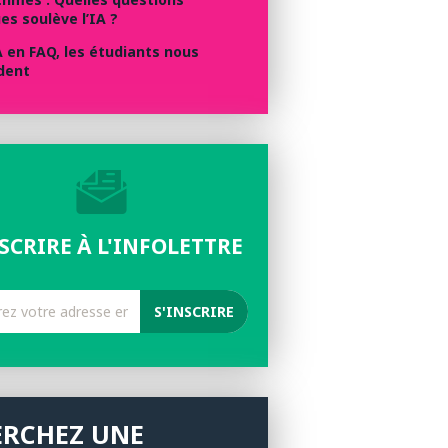
es soulève l’IA ?
A en FAQ, les étudiants nous
dent
NSCRIRE À L'INFOLETTRE
ERCHEZ UNE