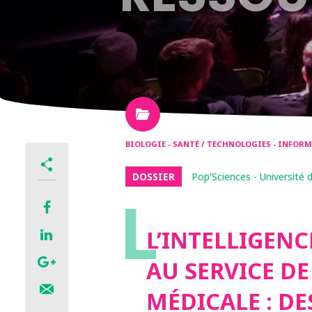
BIOLOGIE - SANTÉ / TECHNOLOGIES - INFO
DOSSIER
Pop'Sciences - Université 
L
L’INTELLIGENC
AU SERVICE DE
MÉDICALE : D