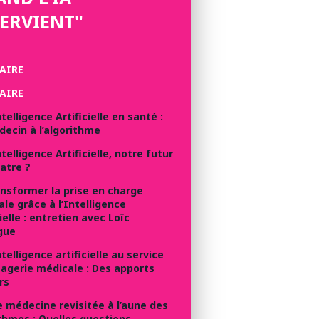
ERVIENT"
AIRE
AIRE
ntelligence Artificielle en santé :
ecin à l’algorithme
ntelligence Artificielle, notre futur
atre ?
nsformer la prise en charge
le grâce à l’Intelligence
cielle : entretien avec Loïc
gue
ntelligence artificielle au service
magerie médicale : Des apports
rs
 médecine revisitée à l’aune des
thmes : Quelles questions