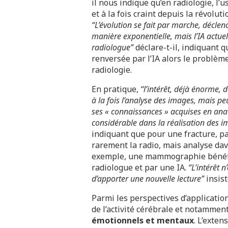
il nous indique qu’en radiologie, l’u
et à la fois craint depuis la révolu
“L’évolution se fait par marche, décl
manière exponentielle, mais l’IA actuell
radiologue”
déclare-t-il, indiquant q
renversée par l’IA alors le problèm
radiologie.
En pratique,
“l’intérêt, déjà énorme, 
à la fois l’analyse des images, mais pe
ses « connaissances » acquises en an
considérable dans la réalisation des im
indiquant que pour une fracture, pa
rarement la radio, mais analyse dav
exemple, une mammographie bénéfici
radiologue et par une IA.
“L’intérêt 
d’apporter une nouvelle lecture”
insis
Parmi les perspectives d’application
de l’activité cérébrale et notammen
émotionnels et mentaux
. L’exten