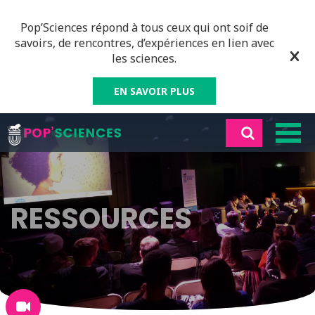
Pop’Sciences répond à tous ceux qui ont soif de
savoirs, de rencontres, d’expériences en lien avec
les sciences.
EN SAVOIR PLUS
RESSOURCES