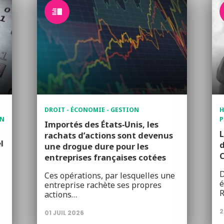
DROIT - ÉCONOMIE - GESTION
H
ON
P
Importés des États‑Unis, les
L
rachats d’actions sont devenus
l
une drogue dure pour les
C
entreprises françaises cotées
D
Ces opérations, par lesquelles une
é
entreprise rachète ses propres
R
actions…
2
01 JUIL 2026