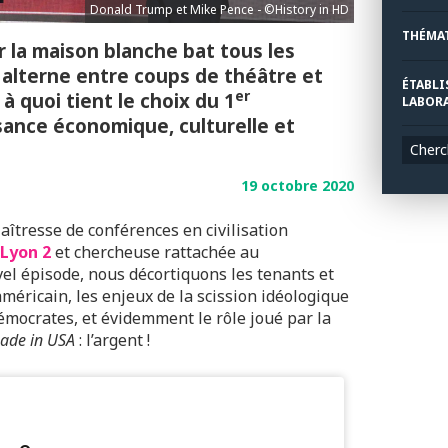
Donald Trump et Mike Pence - ©History in HD
THÉMA
 la maison blanche bat tous les
 alterne entre coups de théâtre et
ÉTABLI
er
 quoi tient le choix du 1
LABORA
ance économique, culturelle et
Cherc
19 octobre 2020
tresse de conférences en civilisation
 Lyon 2
et chercheuse rattachée au
vel épisode, nous décortiquons les tenants et
méricain, les enjeux de la scission idéologique
démocrates, et évidemment le rôle joué par la
ade in USA
: l’argent !