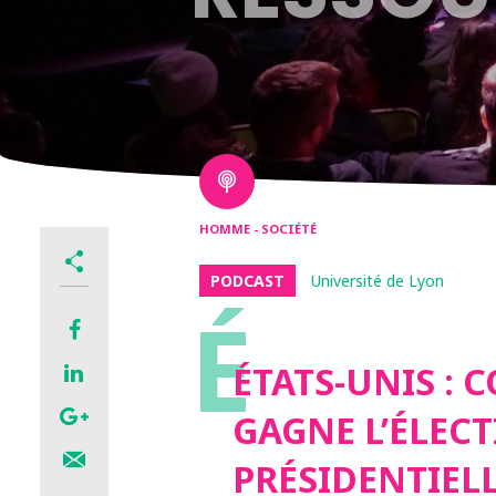
HOMME - SOCIÉTÉ
PODCAST
Université de Lyon
É
ÉTATS-UNIS :
GAGNE L’ÉLEC
PRÉSIDENTIELL