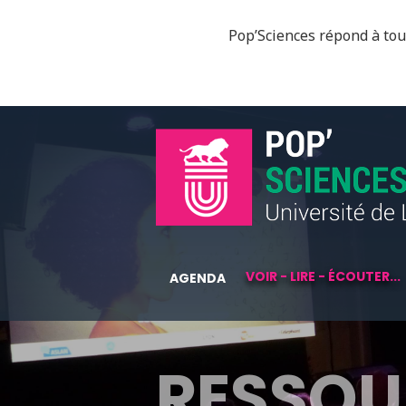
Pop’Sciences répond à tous
VOIR - LIRE - ÉCOUTER...
AGENDA
RESSOU