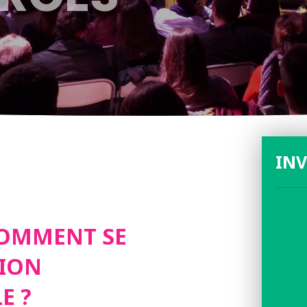
INV
 COMMENT SE
TION
E ?