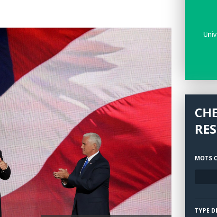
Univ
CH
RE
MOTS C
TYPE D