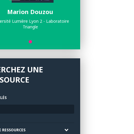
Marion Douzou
ersité Lumière Lyon 2 - Laboratoire
Triangle
ERCHEZ UNE
SSOURCE
LÉS
E RESSOURCES