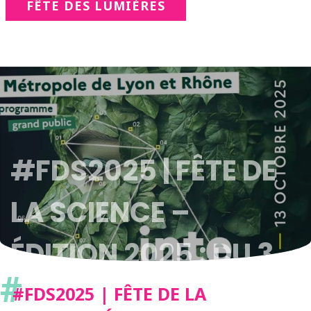
FÊTE DES LUMIÈRES
#FDS2025 | FÊTE DE
LA SCIENCE –
ÉDITION 2025 : DU 3
#
AU 13 OCTOBRE
#FDS2025 | FÊTE DE LA