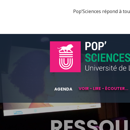
Pop’Sciences répond à tous
VOIR - LIRE - ÉCOUTER...
AGENDA
RESSOU