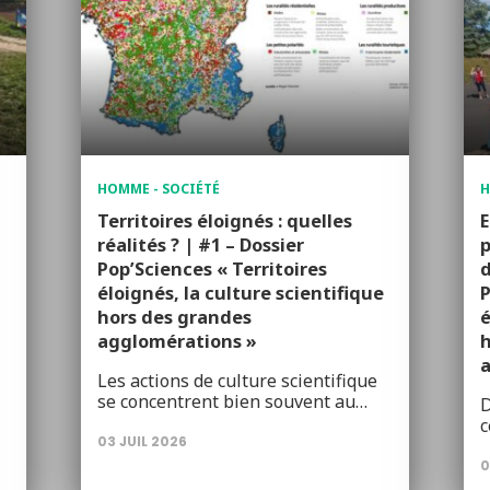
HOMME - SOCIÉTÉ
H
Territoires éloignés : quelles
E
réalités ? | #1 – Dossier
p
Pop’Sciences « Territoires
d
éloignés, la culture scientifique
P
hors des grandes
é
agglomérations »
h
Les actions de culture scientifique
se concentrent bien souvent au…
D
c
03 JUIL 2026
0