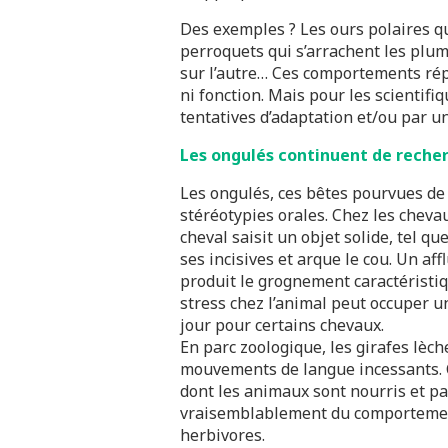
Des exemples ? Les ours polaires qu
perroquets qui s’arrachent les plum
sur l’autre… Ces comportements rép
ni fonction. Mais pour les scientifiq
tentatives d’adaptation et/ou par u
Les ongulés continuent de recher
Les ongulés, ces bêtes pourvues d
stéréotypies orales. Chez les chevaux,
cheval saisit un objet solide, tel que
ses incisives et arque le cou. Un af
produit le grognement caractéristi
stress chez l’animal peut occuper u
jour pour certains chevaux.
En parc zoologique, les girafes lèch
mouvements de langue incessants. C
dont les animaux sont nourris et pa
vraisemblablement du comportement
herbivores.