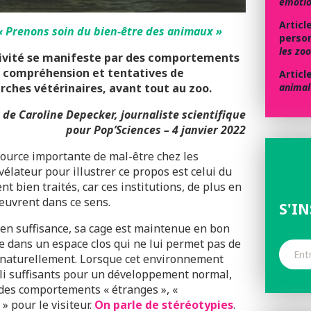
émoti
Articl
 « Prenons soin du bien-être des animaux »
perso
les zoo
ivité se manifeste par des comportements
r compréhension et tentatives de
Articl
rches vétérinaires, avant tout au zoo.
animal
e de Caroline Depecker, journaliste scientifique
pour
Pop’Sciences – 4 janvier 2022
source importante de mal-être chez les
élateur pour illustrer ce propos est celui du
 bien traités, car ces institutions, de plus en
œuvrent dans ce sens.
S'I
 en suffisance, sa cage est maintenue en bon
ue dans un espace clos qui ne lui permet pas de
t naturellement. Lorsque cet environnement
muli suffisants pour un développement normal,
 des comportements « étranges », «
» pour le visiteur.
On parle de stéréotypies
.