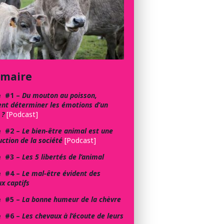
maire
e #1 –
Du mouton au poisson,
t déterminer les émotions d’un
 ?
[Podcast]
e #2 –
Le bien-être animal est une
uction de la société
[Podcast]
e #3 –
Les 5 libertés de l’animal
e #4 –
Le mal-être évident des
x captifs
e #5 –
La bonne humeur de la chèvre
e #6 –
Les chevaux à l’écoute de leurs