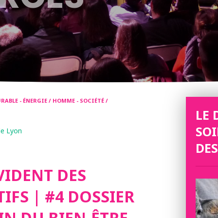
ABLE - ÉNERGIE / HOMME - SOCIÉTÉ /
LE 
SOI
de Lyon
DE
VIDENT DES
IFS | #4 DOSSIER
IN DU BIEN-ÊTRE