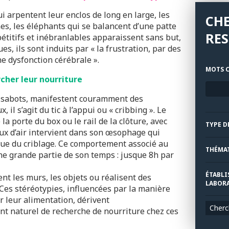
i arpentent leur enclos de long en large, les
CH
es, les éléphants qui se balancent d’une patte
RE
étitifs et inébranlables apparaissent sans but,
ues, ils sont induits par « la frustration, par des
ne dysfonction cérébrale ».
MOTS C
cher leur nourriture
e sabots, manifestent couramment des
 il s’agit du tic à l’appui ou « cribbing ». Le
 la porte du box ou le rail de la clôture, avec
TYPE D
flux d’air intervient dans son œsophage qui
que du criblage. Ce comportement associé au
THÉMA
ne grande partie de son temps : jusque 8h par
ÉTABLI
ent les murs, les objets ou réalisent des
LABORA
es stéréotypies, influencées par la manière
r leur alimentation, dérivent
Cherc
 naturel de recherche de nourriture chez ces