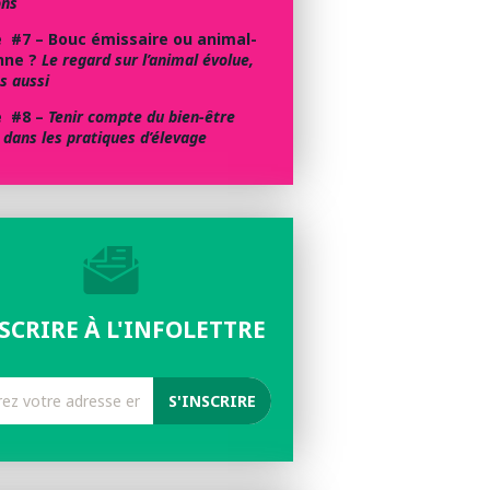
ons
e #7 – Bouc émissaire ou animal-
nne ?
Le regard sur l’animal évolue,
s aussi
e #8 –
Tenir compte du bien-être
 dans les pratiques d’élevage
NSCRIRE À L'INFOLETTRE