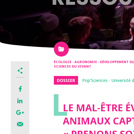
ÉCOLOGIE - AGRONOMIE - DÉVELOPPEMENT DUR
SCIENCES DU VIVANT
DOSSIER
Pop'Sciences - Université 
L
LE MAL-ÊTRE É
ANIMAUX CAPT
« PRENONS SO