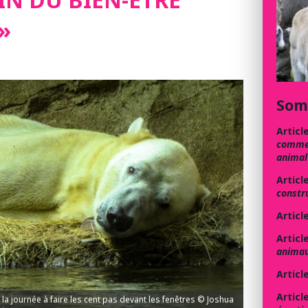
»
Som
Articl
commen
animal
Articl
constr
Articl
Articl
animau
Articl
Articl
la journée à faire les cent pas devant les fenêtres © Joshua