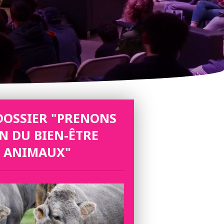
DOSSIER "PRENONS
N DU BIEN-ÊTRE
S ANIMAUX"